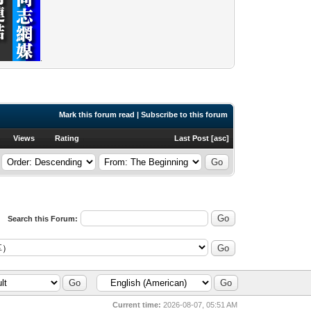
.
Mark this forum read
|
Subscribe to this forum
Views
Rating
Last Post
[
asc
]
Search this Forum:
Current time:
2026-08-07, 05:51 AM