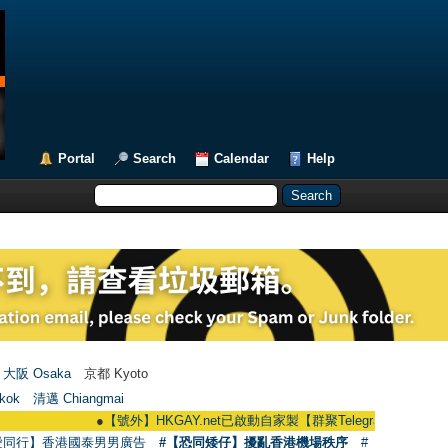
Portal
Search
Calendar
Help
大阪 Osaka
京都 Kyoto
kok
清邁 Chiangmai
●
【號外】HKGAY.net已啟動自家製【群聚Telegram群組】 HKGAY.net ha
愛同行】香港國泰男男廣告
#【恐同矮仔】擾亂香港機場秩序
#