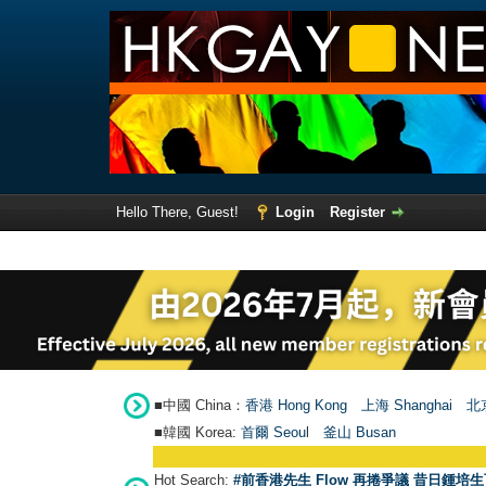
Hello There, Guest!
Login
Register
■中國 China：
香港 Hong Kong
上海 Shanghai
北京
■韓國 Korea:
首爾 Seou
l
釜山 Busan
Hot Search:
#前香港先生 Flow 再捲爭議 昔日鍾培生