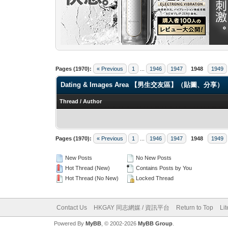
Pages (1970):
« Previous
1
...
1946
1947
1948
1949
Dating & Images Area 【男生交友區】（貼圖、分享）
Thread
/
Author
Pages (1970):
« Previous
1
...
1946
1947
1948
1949
New Posts
No New Posts
Hot Thread (New)
Contains Posts by You
Hot Thread (No New)
Locked Thread
Contact Us
HKGAY 同志網媒 / 資訊平台
Return to Top
Li
Powered By
MyBB
, © 2002-2026
MyBB Group
.