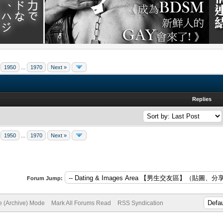
.
1950
...
1970
Next »
Replies
1950
...
1970
Next »
Forum Jump:
te (Archive) Mode
Mark All Forums Read
RSS Syndication