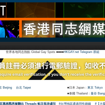
世界各地同志熱點 Global Gay Spots ■■■■
HKGAY.net Telegram 群組
 Beijing
台北 Taipei
■日本 Japan：
東京 Tokyo
■泰國 Thailand：
曼谷 Bang
百萬挑戰再被翻出 Threads 帖文批涉虐兒
#台灣地區通過同性婚姻
#【大