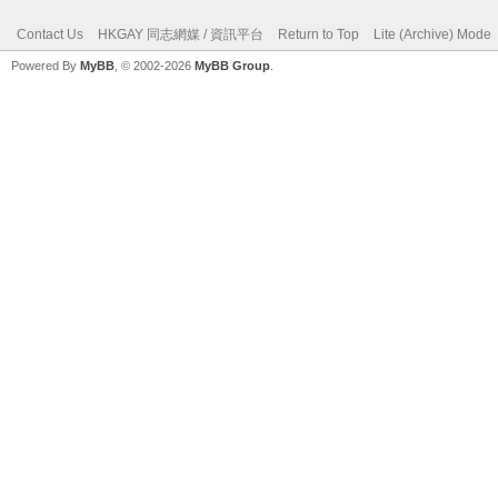
Contact Us
HKGAY 同志網媒 / 資訊平台
Return to Top
Lite (Archive) Mode
Powered By
MyBB
, © 2002-2026
MyBB Group
.