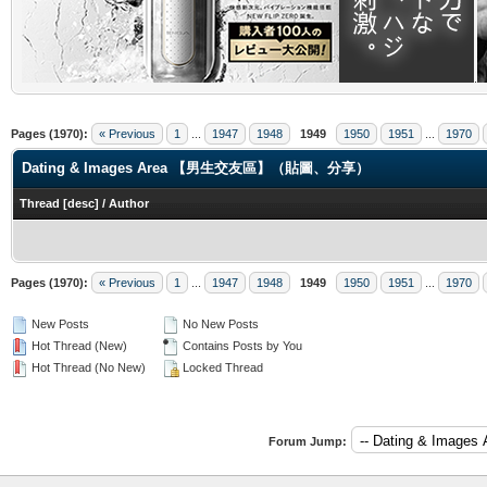
.
Pages (1970):
« Previous
1
...
1947
1948
1949
1950
1951
...
1970
Dating & Images Area 【男生交友區】（貼圖、分享）
Thread
[
desc
]
/
Author
Pages (1970):
« Previous
1
...
1947
1948
1949
1950
1951
...
1970
New Posts
No New Posts
Hot Thread (New)
Contains Posts by You
Hot Thread (No New)
Locked Thread
Forum Jump: