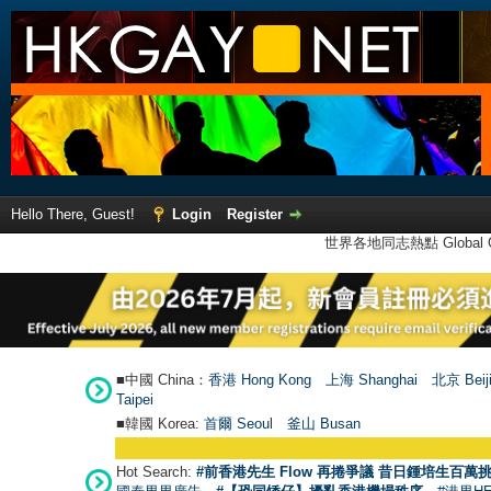
Hello There, Guest!
Login
Register
世界各地同志熱點 Global Ga
■中國 China：
香港 Hong Kong
上海 Shanghai
北京 Beij
Taipei
■韓國 Korea:
首爾 Seou
l
釜山 Busan
Hot Search:
#前香港先生 Flow 再捲爭議 昔日鍾培生百萬挑