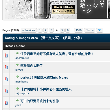
.
Pages (1970):
« Previous
1
2
3
4
5
6
...
1970
Next »
Dating & Images Area 【男生交友區】（貼圖、分享）
Thread
/
Author
這位西班牙帥哥不僅有迷人笑容，還有性感的身體！
0 Vote(s) - 0 out of 5 in Average
1
2
3
4
5
spectre333
李晨肌肉太酷了
0 Vote(s) - 0 out of 5 in Average
1
2
3
4
5
sky19
perfect！英國跳水選Chris Mears
0 Vote(s) - 0 out of 5 in Average
1
2
3
4
5
memberss
【鮮肉模特】小褲褲包不住筋肉蛙人
0 Vote(s) - 0 out of 5 in Average
1
2
3
4
5
xxjosephxx
可口的亞洲男孩們來勾引你
0 Vote(s) - 0 out of 5 in Average
1
2
3
4
5
johnli