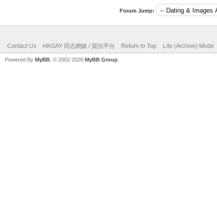
Forum Jump:
Contact Us
HKGAY 同志網媒 / 資訊平台
Return to Top
Lite (Archive) Mode
Powered By
MyBB
, © 2002-2026
MyBB Group
.