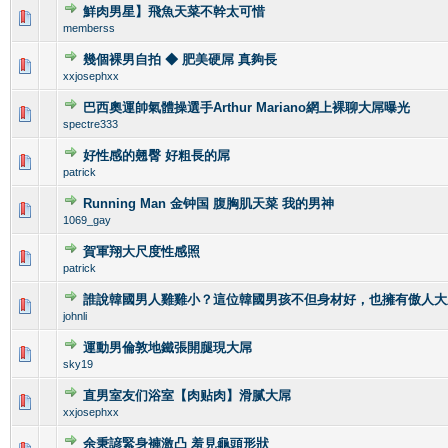
鮮肉男星】飛魚天菜不幹太可惜
0 Vote(s) - 0 out of 5 in Average
1
2
3
4
5
memberss
幾個裸男自拍 ◆ 肥美硬屌 真夠長
1 Vote(s) - 3 out of 5 in Average
1
2
3
4
5
xxjosephxx
巴西奧運帥氣體操選手Arthur Mariano網上裸聊大屌曝光
0 Vote(s) - 0 out of 5 in Average
1
2
3
4
5
spectre333
好性感的翹臀 好粗長的屌
0 Vote(s) - 0 out of 5 in Average
1
2
3
4
5
patrick
Running Man 金钟国 腹胸肌天菜 我的男神
0 Vote(s) - 0 out of 5 in Average
1
2
3
4
5
1069_gay
賀軍翔大尺度性感照
0 Vote(s) - 0 out of 5 in Average
1
2
3
4
5
patrick
誰說韓國男人雞雞小？這位韓國男孩不但身材好，也擁有傲人大
0 Vote(s) - 0 out of 5 in Average
1
2
3
4
5
johnli
運動男倫敦地鐵張開腿現大屌
0 Vote(s) - 0 out of 5 in Average
1
2
3
4
5
sky19
直男室友们浴室【肉贴肉】滑腻大屌
0 Vote(s) - 0 out of 5 in Average
1
2
3
4
5
xxjosephxx
余秉諺緊身褲激凸 羞見龜頭形狀