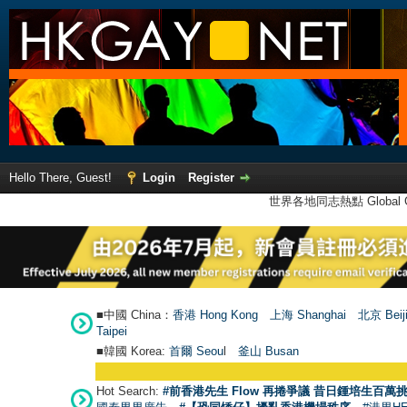
Hello There, Guest!
Login
Register
世界各地同志熱點 Global Ga
■中國 China：
香港 Hong Kong
上海 Shanghai
北京 Beij
Taipei
■韓國 Korea:
首爾 Seou
l
釜山 Busan
Hot Search:
#前香港先生 Flow 再捲爭議 昔日鍾培生百萬挑