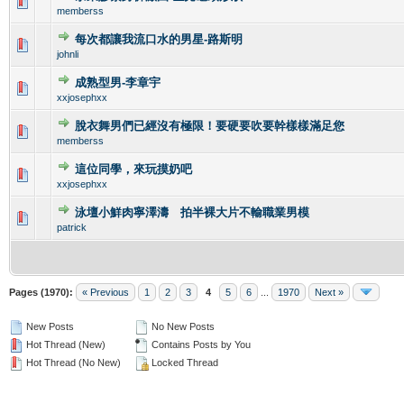
0 Vote(s) - 0 out of 5 in Average
1
2
3
4
5
memberss
每次都讓我流口水的男星-路斯明
0 Vote(s) - 0 out of 5 in Average
1
2
3
4
5
johnli
成熟型男-李章宇
0 Vote(s) - 0 out of 5 in Average
1
2
3
4
5
xxjosephxx
脫衣舞男們已經沒有極限！要硬要吹要幹樣樣滿足您
0 Vote(s) - 0 out of 5 in Average
1
2
3
4
5
memberss
這位同學，來玩摸奶吧
0 Vote(s) - 0 out of 5 in Average
1
2
3
4
5
xxjosephxx
泳壇小鮮肉寧澤濤 拍半裸大片不輸職業男模
0 Vote(s) - 0 out of 5 in Average
1
2
3
4
5
patrick
Pages (1970):
« Previous
1
2
3
4
5
6
...
1970
Next »
New Posts
No New Posts
Hot Thread (New)
Contains Posts by You
Hot Thread (No New)
Locked Thread