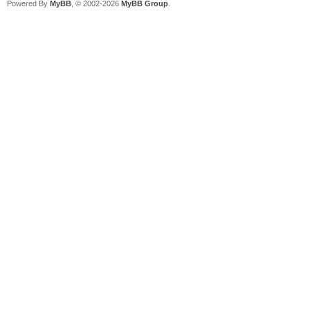
Powered By
MyBB
, © 2002-2026
MyBB Group
.