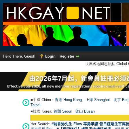
Hello There, Guest!
Login
Register
世界各地同志熱點 Global Ga
■中國 China：
香港 Hong Kong
上海 Shanghai
北京 Beij
Taipei
■韓國 Korea:
首爾 Seou
l
釜山 Busan
Hot Search:
#前香港先生 Flow 再捲爭議 昔日鍾培生百萬挑