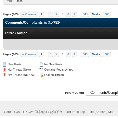
Docs
Pages (663):
« Previous
1
...
3
4
5
6
7
...
663
Next »
Comments/Complaints 意見／投訴
Thread
/
Author
Pages (663):
« Previous
1
...
3
4
5
6
7
...
663
Next »
New Posts
No New Posts
Hot Thread (New)
Contains Posts by You
Hot Thread (No New)
Locked Thread
Forum Jump:
Contact Us
HKGAY 同志網媒 / 資訊平台
Return to Top
Lite (Archive) Mode