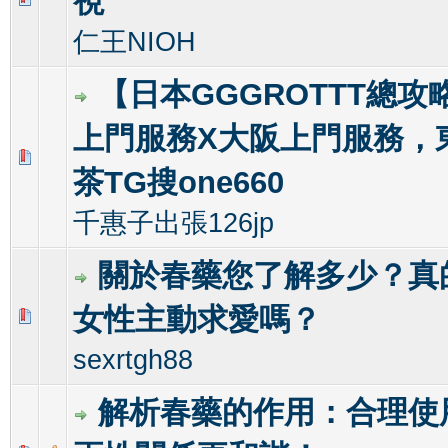
視
仁王NIOH
【日本GGGROTTT總攻
上門服務X大阪上門服務，
0 Vote(s) - 0 out of 5 in Average
1
2
3
4
5
茶TG搜one660
千惠子出張126jp
關於春藥您了解多少？真
女性主動求愛嗎？
0 Vote(s) - 0 out of 5 in Average
1
2
3
4
5
sexrtgh88
解析春藥的作用：合理使