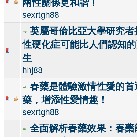
兩性關係更和諧！
0 Vote(s) - 0 out of 5 in Average
1
2
3
4
5
sexrtgh88
英屬哥倫比亞大學研究者
性硬化症可能比人們認知的
0 Vote(s) - 0 out of 5 in Average
1
2
3
4
5
生
hhj88
春藥是體驗激情性愛的首
藥，增添性愛情趣！
0 Vote(s) - 0 out of 5 in Average
1
2
3
4
5
sexrtgh88
全面解析春藥效果：春藥