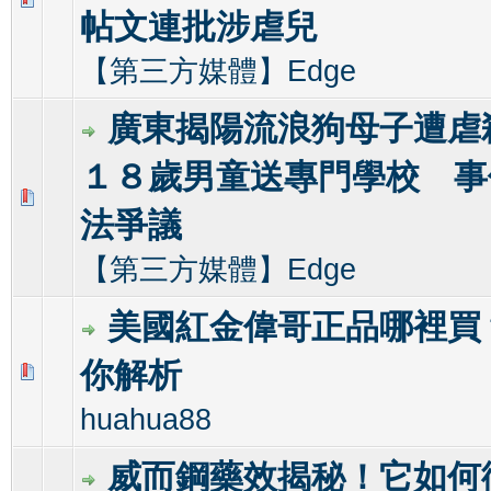
帖文連批涉虐兒
【第三方媒體】Edge
廣東揭陽流浪狗母子遭虐
１８歲男童送專門學校 事
0 Vote(s) - 0 out of 5 in Average
1
2
3
4
5
法爭議
【第三方媒體】Edge
美國紅金偉哥正品哪裡買
你解析
0 Vote(s) - 0 out of 5 in Average
1
2
3
4
5
huahua88
威而鋼藥效揭秘！它如何