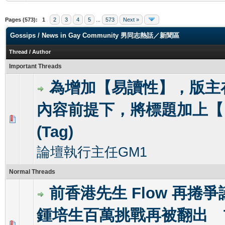
Pages (573):
1
2
3
4
5
...
573
Next »
Gossips / News in Gay Community 男同志熱話／新聞區
Thread
/
Author
Important Threads
為增加【易讀性】，版主
內容前提下，將標題加上【
0 Vote(s) - 0 out of 5 in Average
1
2
3
4
5
(Tag)
論壇執行主任GM1
Normal Threads
前香港先生 Flow 再捲
鍾培生百萬挑戰再被翻出 Th
0 Vote(s) - 0 out of 5 in Average
1
2
3
4
5