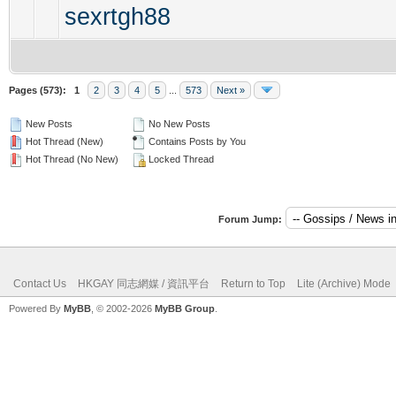
sexrtgh88
Pages (573):
1
2
3
4
5
...
573
Next »
New Posts
No New Posts
Hot Thread (New)
Contains Posts by You
Hot Thread (No New)
Locked Thread
Forum Jump:
Contact Us
HKGAY 同志網媒 / 資訊平台
Return to Top
Lite (Archive) Mode
Powered By
MyBB
, © 2002-2026
MyBB Group
.