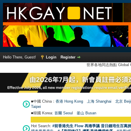
Hello There, Guest!
Login
Register
世界各地同志熱點 Global Ga
■中國 China：
香港 Hong Kong
上海 Shanghai
北京 Beij
Taipei
■韓國 Korea:
首爾 Seou
l
釜山 Busan
Hot Search:
#前香港先生 Flow 再捲爭議 昔日鍾培生百萬挑