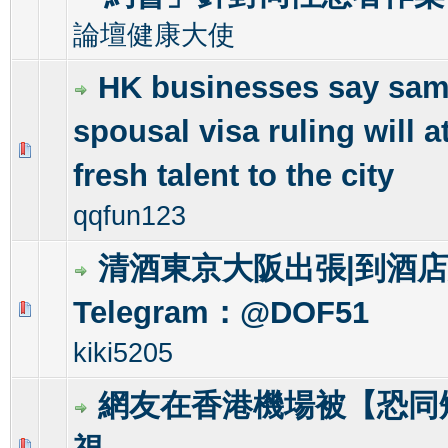
論壇健康大使
HK businesses say sam
spousal visa ruling will at
0 Vote(s) - 0 out of 5 in Average
1
2
3
4
5
fresh talent to the city
qqfun123
清酒東京大阪出張|到酒
Telegram：@DOF51
0 Vote(s) - 0 out of 5 in Average
1
2
3
4
5
kiki5205
網友在香港機場被【恐同
0 Vote(s) - 0 out of 5 in Average
1
2
3
4
5