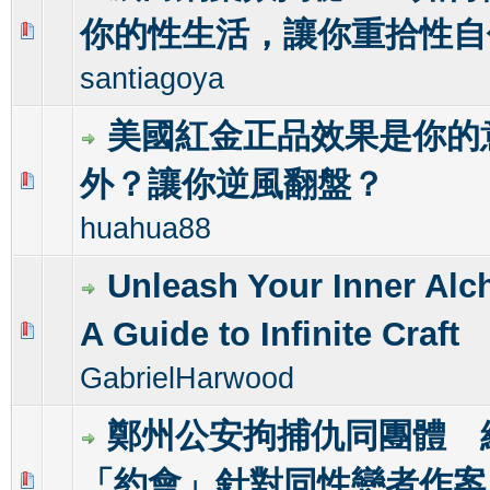
你的性生活，讓你重拾性自
0 Vote(s) - 0 out of 5 in Average
1
2
3
4
5
santiagoya
美國紅金正品效果是你的
外？讓你逆風翻盤？
0 Vote(s) - 0 out of 5 in Average
1
2
3
4
5
huahua88
Unleash Your Inner Alc
A Guide to Infinite Craft
0 Vote(s) - 0 out of 5 in Average
1
2
3
4
5
GabrielHarwood
鄭州公安拘捕仇同團體 
「約會」針對同性戀者作案
0 Vote(s) - 0 out of 5 in Average
1
2
3
4
5