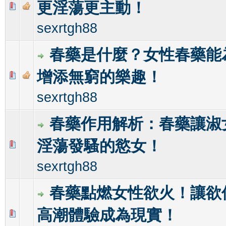
更淫蕩更主動！
0 Vote(s) - 0 out of 5 in Average
1
2
3
4
5
sexrtgh88
春藥是什麼？女性春藥能
增添無窮的樂趣！
0 Vote(s) - 0 out of 5 in Average
1
2
3
4
5
sexrtgh88
春藥作用解析：春藥讓淑
淫蕩發騷的慾女！
0 Vote(s) - 0 out of 5 in Average
1
2
3
4
5
sexrtgh88
春藥點燃女性欲火！讓欲
高潮體驗成為現實！
0 Vote(s) - 0 out of 5 in Average
1
2
3
4
5