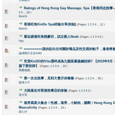
Ratings of Hong Kong Gay Massage, Spa【香港同志按
1 Vote(s) - 5 out of 5 in Average
1
2
3
4
5
3
4
...
28
)
Kimchi
香港旺角KinDo Spa经验分享(转贴)
(Pages:
1
2
3
4
...
11
)
0 Vote(s) - 0 out of 5 in Average
1
2
3
4
5
Kimchi
最近經過旺角朗豪坊，試左新人Noah
(Pages:
1
2
3
4
5
)
1 Vote(s) - 5 out of 5 in Average
1
2
3
4
5
Hey
=========請勿貼出任何關於毒品及性交易的帖子，違者將被封
1 Vote(s) - 4 out of 5 in Average
1
2
3
4
5
論壇執行主任GM1
究竟KinDO的Vito憑咩成為九龍區最搵錢技師? 【2019年9月：新增
0 Vote(s) - 0 out of 5 in Average
1
2
3
4
5
旗下新技師】
(Pages:
1
2
3
4
...
10
)
我要抱抱
第一次去按摩，見到大隻仔赤條條
(Pages:
1
2
3
4
...
55
)
0 Vote(s) - 0 out of 5 in Average
1
2
3
4
5
籃球小子
大陆基友对香港按摩店的体验
(Pages:
1
2
3
4
5
)
1 Vote(s) - 5 out of 5 in Average
1
2
3
4
5
龙大哥
港男寫真大集合！性感，港男，小鮮肉，陽剛！Hong Kong Gorg
2 Vote(s) - 4 out of 5 in Average
1
2
3
4
5
Masculinity
(Pages:
1
2
3
4
...
19
)
皇仁仔