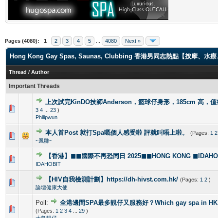
Pages (4080):
1
2
3
4
5
...
4080
Next »
Hong Kong Gay Spas, Saunas, Clubbing 香港男同志熱點【
Thread
/
Author
Important Threads
上次試完KinDO技師Anderson，籃球仔身形，185cm 高，
2 Vote(s) - 2.5 out of 5 in Average
1
2
3
4
5
3
4
...
23
)
Philipwun
本人首Post 就打Spa嘅個人感受啦 評就叫唔上啦。
(Pages:
1
2
1 Vote(s) - 5 out of 5 in Average
1
2
3
4
5
~鳳雛~
【香港】◼◼國際不再恐同日 2025◼◼HONG KONG ◼IDAHOBI
0 Vote(s) - 0 out of 5 in Average
1
2
3
4
5
IDAHOBIT
【HIV自我檢測計劃】https://dh-hivst.com.hk/
(Pages:
1
2
)
0 Vote(s) - 0 out of 5 in Average
1
2
3
4
5
論壇健康大使
Poll:
全港邊間SPA最多靚仔又服務好？Which gay spa in HK is 
1 Vote(s) - 4 out of 5 in Average
1
2
3
4
5
(Pages:
1
2
3
4
...
29
)
大鳥靚仔