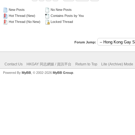
New Posts
No New Posts
Hot Thread (New)
Contains Posts by You
Hot Thread (No New)
Locked Thread
Forum Jump:
Contact Us
HKGAY 同志網媒 / 資訊平台
Return to Top
Lite (Archive) Mode
Powered By
MyBB
, © 2002-2026
MyBB Group
.