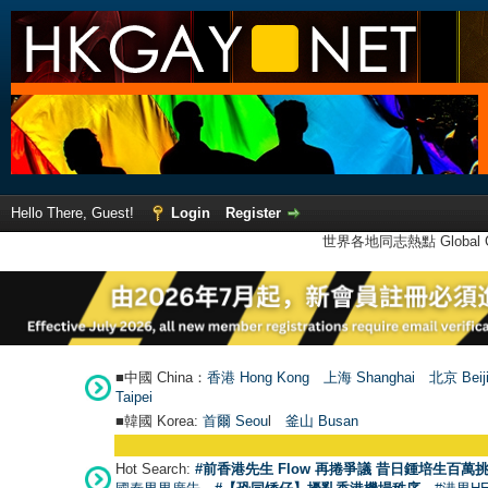
Hello There, Guest!
Login
Register
世界各地同志熱點 Global Ga
■中國 China：
香港 Hong Kong
上海 Shanghai
北京 Beij
Taipei
■韓國 Korea:
首爾 Seou
l
釜山 Busan
Hot Search:
#前香港先生 Flow 再捲爭議 昔日鍾培生百萬挑