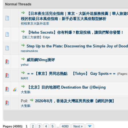
Normal Threads
【日本夜生活完全指南｜東京・大阪外送服務推薦｜華人旅遊
0 Vote(s) - 0 out of 5 in Average
1
2
3
4
5
桜的初級日本風俗指南：新手必看五大風俗類型解析
初桜東京大阪外送茶
【Hehe Secrets】你有料爆？歡迎投稿，讓我們幫你發聲！
0 Vote(s) - 0 out of 5 in Average
1
2
3
4
5
【第三方媒體】Edge
Step Up to the Plate: Discovering the Simple Joy of Dood
0 Vote(s) - 0 out of 5 in Average
1
2
3
4
5
rassinuskox
威而鋼50mg测评
0 Vote(s) - 0 out of 5 in Average
1
2
3
4
5
yehui
＝＝【東京】男同志熱點 【Tokyo】 Gay Spots＝＝
(Pages
0 Vote(s) - 0 out of 5 in Average
1
2
3
4
5
MAYI
【北京】目的地酒吧 Destination Bar @Beijing
0 Vote(s) - 0 out of 5 in Average
1
2
3
4
5
大隻鵬
Poll:
2026年8月，香港及大灣區男男按摩【網民評價】
0 Vote(s) - 0 out of 5 in Average
1
2
3
4
5
大隻鵬
Pages (4080):
1
2
3
4
5
...
4080
Next »