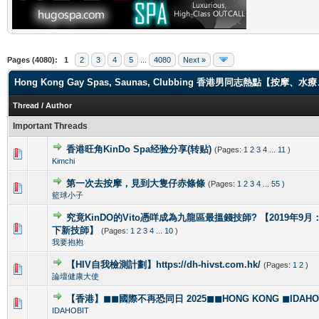
Pages (4080):
1
2
3
4
5
...
4080
Next »
Hong Kong Gay Spas, Saunas, Clubbing 香港男同志熱點【
Thread
/
Author
Important Threads
香港旺角KinDo Spa经验分享(转贴)
(Pages:
1
2
3
4
...
11
)
0 Vote(s) - 0 out of 5 in Average
1
2
3
4
5
Kimchi
第一次去按摩，見到大隻仔赤條條
(Pages:
1
2
3
4
...
55
)
0 Vote(s) - 0 out of 5 in Average
1
2
3
4
5
籃球小子
究竟KinDO的Vito憑咩成為九龍區最搵錢技師? 【2019年9月：新增
0 Vote(s) - 0 out of 5 in Average
1
2
3
4
5
下新技師】
(Pages:
1
2
3
4
...
10
)
我要抱抱
【HIV自我檢測計劃】https://dh-hivst.com.hk/
(Pages:
1
2
)
0 Vote(s) - 0 out of 5 in Average
1
2
3
4
5
論壇健康大使
【香港】◼◼國際不再恐同日 2025◼◼HONG KONG ◼IDAHOBI
0 Vote(s) - 0 out of 5 in Average
1
2
3
4
5
IDAHOBIT