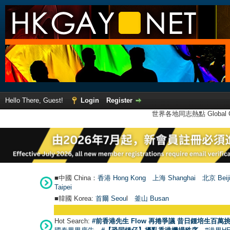
Hello There, Guest!
Login
Register
世界各地同志熱點 Global Ga
■中國 China：
香港 Hong Kong
上海 Shanghai
北京 Beij
Taipei
■韓國 Korea:
首爾 Seou
l
釜山 Busan
Hot Search:
#前香港先生 Flow 再捲爭議 昔日鍾培生百萬挑