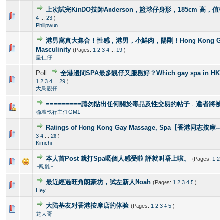
上次試完KinDO技師Anderson，籃球仔身形，185cm 高，
2 Vote(s) - 2.5 out of 5 in Average
1
2
3
4
5
4
...
23
)
Philipwun
港男寫真大集合！性感，港男，小鮮肉，陽剛！Hong Kong Gorg
2 Vote(s) - 4 out of 5 in Average
1
2
3
4
5
Masculinity
(Pages:
1
2
3
4
...
19
)
皇仁仔
Poll:
全港邊間SPA最多靚仔又服務好？Which gay spa in HK is 
1 Vote(s) - 4 out of 5 in Average
1
2
3
4
5
1
2
3
4
...
29
)
大鳥靚仔
=========請勿貼出任何關於毒品及性交易的帖子，違者將被封
1 Vote(s) - 4 out of 5 in Average
1
2
3
4
5
論壇執行主任GM1
Ratings of Hong Kong Gay Massage, Spa【香港同志按
1 Vote(s) - 5 out of 5 in Average
1
2
3
4
5
3
4
...
28
)
Kimchi
本人首Post 就打Spa嘅個人感受啦 評就叫唔上啦。
(Pages:
1
2
1 Vote(s) - 5 out of 5 in Average
1
2
3
4
5
~鳳雛~
最近經過旺角朗豪坊，試左新人Noah
(Pages:
1
2
3
4
5
)
1 Vote(s) - 5 out of 5 in Average
1
2
3
4
5
Hey
大陆基友对香港按摩店的体验
(Pages:
1
2
3
4
5
)
1 Vote(s) - 5 out of 5 in Average
1
2
3
4
5
龙大哥