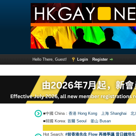
Hello There, Guest!
Login
Register
■中國 China：
香港 Hong Kong
上海 Shanghai
北京
■韓國 Korea:
首爾 Seou
l
釜山 Busan
Hot Search:
#前香港先生 Flow 再捲爭議 昔日鍾培生