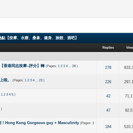
ng 香港男同志熱點【按摩、水療、桑拿、健身、旅館、酒吧】
Replies
Vie
e, Spa【香港同志按摩--評分】轉
(Pages:
1
2
3
4
...
28
)
 5 out of 5 in Average
2
3
4
5
278
833,
唔上啦。
(Pages:
1
2
3
4
...
23
)
 5 out of 5 in Average
2
3
4
5
226
297,
:
1
2
3
4
5
)
 5 out of 5 in Average
2
3
4
5
42
71,1
5
)
 5 out of 5 in Average
2
3
4
5
47
92,5
ong Gorgeous guy + Masculinity
(Pages:
1
 out of 5 in Average
2
3
4
5
184
510,