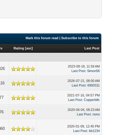
Mark this forum read
|
Subscribe to this forum
ws
Rating
[
asc
]
Last Post
2023-08-18, 11:59 AM
326
Last Post
:
Simon56
2026-07-21, 08:00 AM
116
Last Post
:
6900311
2021-07-16, 04:57 PM
77
Last Post
:
Copperbifs
2020-06-04, 08:23 AM
76
Last Post
:
nono
2020-01-09, 12:45 PM
360
Last Post
:
bb1234