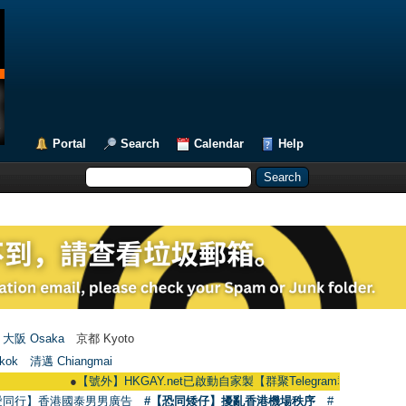
Portal
Search
Calendar
Help
大阪 Osaka
京都 Kyoto
kok
清邁 Chiangmai
●
【號外】HKGAY.net已啟動自家製【群聚Telegram群組】 HKGAY.net has alr
愛同行】香港國泰男男廣告
#【恐同矮仔】擾亂香港機場秩序
#