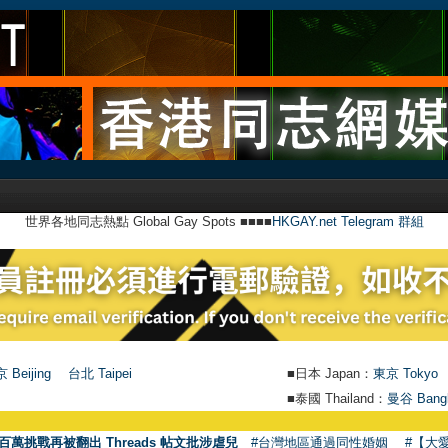
世界各地同志熱點 Global Gay Spots ■■■■
HKGAY.net Telegram 群組
 Beijing
台北 Taipei
■日本 Japan：
東京 Tokyo
■泰國 Thailand：
曼谷 Bang
百萬挑戰再被翻出 Threads 帖文批涉虐兒
#台灣地區通過同性婚姻
#【大