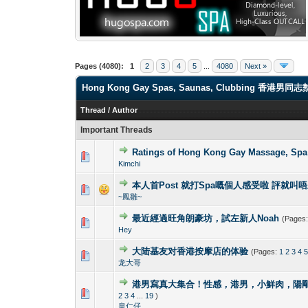
Pages (4080):
1
2
3
4
5
...
4080
Next »
Hong Kong Gay Spas, Saunas, Clubbi
Thread
/
Author
Important Threads
Ratings of Hong Kong Gay Massag
1 Vote(s) -
1
Kimchi
本人首Post 就打Spa嘅個人感受啦 評就叫
1 Vote(s) -
1
~鳳雛~
最近經過旺角朗豪坊，試左新人Noah
(Pages
1 Vote(s) -
1
Hey
大陆基友对香港按摩店的体验
(Pages:
1
2
3
4
1 Vote(s) -
1
龙大哥
港男寫真大集合！性感，港男，小鮮肉，陽剛！Hong K
2 Vote(s) - 4
1
2
3
4
...
19
)
皇仁仔