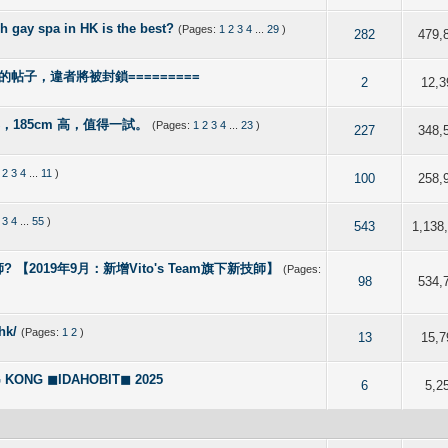
pa in HK is the best?
(Pages:
1
2
3
4
...
29
)
 out of 5 in Average
2
3
4
5
282
479,
的帖子，違者將被封鎖=========
 out of 5 in Average
2
3
4
5
2
12,3
形，185cm 高，值得一試。
(Pages:
1
2
3
4
...
23
)
 out of 5 in Average
2
3
4
5
227
348,
2
3
4
...
11
)
f 5 in Average
2
3
4
5
100
258,
3
4
...
55
)
f 5 in Average
2
3
4
5
543
1,138
 【2019年9月：新增Vito's Team旗下新技師】
(Pages:
f 5 in Average
2
3
4
5
98
534,
hk/
(Pages:
1
2
)
f 5 in Average
2
3
4
5
13
15,7
NG ◼IDAHOBIT◼ 2025
f 5 in Average
2
3
4
5
6
5,2