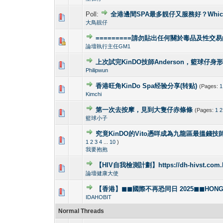
Poll:
全港邊間SPA最多靚仔又服務好？Which gay s
1 Vote(s) - 4
1
大鳥靚仔
=========請勿貼出任何關於毒品及性交易
1 Vote(s) - 4
1
論壇執行主任GM1
上次試完KinDO技師Anderson，籃球仔身
2 Vote(s) - 2.5
1
Philipwun
香港旺角KinDo Spa经验分享(转贴)
(Pages:
1
0 Vote(s) - 0 out o
1
Kimchi
第一次去按摩，見到大隻仔赤條條
(Pages:
1
2
0 Vote(s) - 0 out o
1
籃球小子
究竟KinDO的Vito憑咩成為九龍區最搵錢技師?
0 Vote(s) - 0 out o
1
1
2
3
4
...
10
)
我要抱抱
【HIV自我檢測計劃】https://dh-hivst.com.
0 Vote(s) - 0 out o
1
論壇健康大使
【香港】◼◼國際不再恐同日 2025◼◼HONG KO
0 Vote(s) - 0 out o
1
IDAHOBIT
Normal Threads