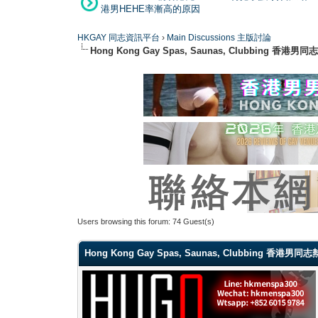
港男HEHE率漸高的原因
HKGAY 同志資訊平台
›
Main Discussions 主版討論
Hong Kong Gay Spas, Saunas, Clubbi
Users browsing this forum: 74 Guest(s)
Hong Kong Gay Spas, Saunas, Clubbing