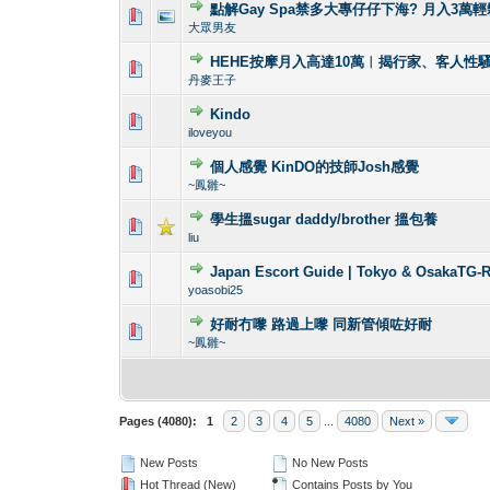
點解Gay Spa禁多大專仔仔下海? 月入3萬
3 Vote(s) -
1
大眾男友
HEHE按摩月入高達10萬︱揭行家、客人性
1 Vote(s) -
1
丹麥王子
Kindo
1 Vote(s) -
1
iloveyou
個人感覺 KinDO的技師Josh感覺
1 Vote(s) -
1
~鳳雛~
學生搵sugar daddy/brother 搵包養
1 Vote(s) -
1
liu
Japan Escort Guide | Tokyo & OsakaTG-
1 Vote(s) -
1
yoasobi25
好耐冇嚟 路過上嚟 同新管傾咗好耐
1 Vote(s) - 4
1
~鳳雛~
Pages (4080):
1
2
3
4
5
...
4080
Next »
New Posts
No New Posts
Hot Thread (New)
Contains Posts by You