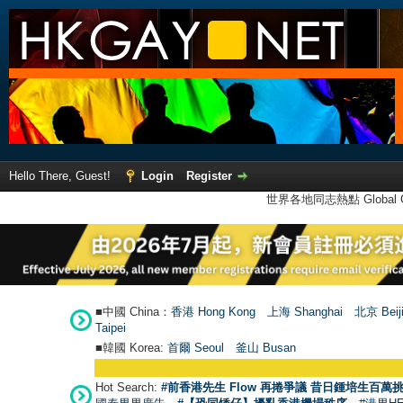
Hello There, Guest!
Login
Register
世界各地同志熱點 Global Ga
■中國 China：
香港 Hong Kong
上海 Shanghai
北京 Beij
Taipei
■韓國 Korea:
首爾 Seou
l
釜山 Busan
Hot Search:
#前香港先生 Flow 再捲爭議 昔日鍾培生百萬挑