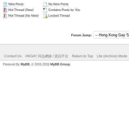
New Posts
No New Posts
Hot Thread (New)
Contains Posts by You
Hot Thread (No New)
Locked Thread
Forum Jump:
Contact Us
HKGAY 同志網媒 / 資訊平台
Return to Top
Lite (Archive) Mode
Powered By
MyBB
, © 2002-2026
MyBB Group
.