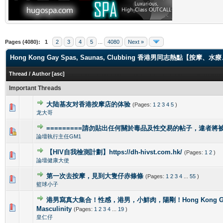
Pages (4080):
1
2
3
4
5
...
4080
Next »
Hong Kong Gay Spas, Saunas, Clubbing 香港男同志熱點【
Thread
/
Author
[
asc
]
Important Threads
大陆基友对香港按摩店的体验
(Pages:
1
2
3
4
5
)
1 Vote(s) - 5 out of 5 in Average
1
2
3
4
5
龙大哥
=========請勿貼出任何關於毒品及性交易的帖子，違者將被封
1 Vote(s) - 4 out of 5 in Average
1
2
3
4
5
論壇執行主任GM1
【HIV自我檢測計劃】https://dh-hivst.com.hk/
(Pages:
1
2
)
0 Vote(s) - 0 out of 5 in Average
1
2
3
4
5
論壇健康大使
第一次去按摩，見到大隻仔赤條條
(Pages:
1
2
3
4
...
55
)
0 Vote(s) - 0 out of 5 in Average
1
2
3
4
5
籃球小子
港男寫真大集合！性感，港男，小鮮肉，陽剛！Hong Kong Gorg
2 Vote(s) - 4 out of 5 in Average
1
2
3
4
5
Masculinity
(Pages:
1
2
3
4
...
19
)
皇仁仔