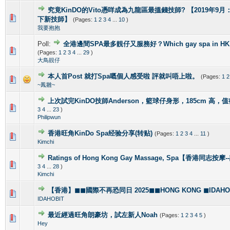
究竟KinDO的Vito憑咩成為九龍區最搵錢技師? 【2019年9月：新增
0 Vote(s) - 0 out of 5 in Average
1
2
3
4
5
下新技師】
(Pages:
1
2
3
4
...
10
)
我要抱抱
Poll:
全港邊間SPA最多靚仔又服務好？Which gay spa in HK is 
1 Vote(s) - 4 out of 5 in Average
1
2
3
4
5
(Pages:
1
2
3
4
...
29
)
大鳥靚仔
本人首Post 就打Spa嘅個人感受啦 評就叫唔上啦。
(Pages:
1
2
1 Vote(s) - 5 out of 5 in Average
1
2
3
4
5
~鳳雛~
上次試完KinDO技師Anderson，籃球仔身形，185cm 高，
2 Vote(s) - 2.5 out of 5 in Average
1
2
3
4
5
3
4
...
23
)
Philipwun
香港旺角KinDo Spa经验分享(转贴)
(Pages:
1
2
3
4
...
11
)
0 Vote(s) - 0 out of 5 in Average
1
2
3
4
5
Kimchi
Ratings of Hong Kong Gay Massage, Spa【香港同志按
1 Vote(s) - 5 out of 5 in Average
1
2
3
4
5
3
4
...
28
)
Kimchi
【香港】◼◼國際不再恐同日 2025◼◼HONG KONG ◼IDAHOBI
0 Vote(s) - 0 out of 5 in Average
1
2
3
4
5
IDAHOBIT
最近經過旺角朗豪坊，試左新人Noah
(Pages:
1
2
3
4
5
)
1 Vote(s) - 5 out of 5 in Average
1
2
3
4
5
Hey