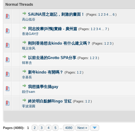
Normal Threads
SAUNA淫之遊記，刺激的畫面！
(Pages:
1
2
3
4
...
6
)
0 Vote(s) - 0 out of 5 in Average
1
2
3
4
5
高山低谷
同志按摩(叫鴨)實錄 - 廣州篇
(Pages:
1
2
3
4
...
7
)
0 Vote(s) - 0 out of 5 in Average
1
2
3
4
5
香港GAY仔
刚到香港想去kindo 有什么建义嗎？
(Pages:
1
2
3
)
0 Vote(s) - 0 out of 5 in Average
1
2
3
4
5
顺义徐风
以前去過的Grotto SPA分享
(Pages:
1
2
3
)
0 Vote(s) - 0 out of 5 in Average
1
2
3
4
5
韓寒含
新年kindo 有開嗎？
(Pages:
1
2
)
0 Vote(s) - 0 out of 5 in Average
1
2
3
4
5
非基長
我想搵學生搞gay
0 Vote(s) - 0 out of 5 in Average
1
2
3
4
5
靚仔sam
終於明白點解Ringo 甘紅
(Pages:
1
2
)
0 Vote(s) - 0 out of 5 in Average
1
2
3
4
5
零波湯圓
Pages (4080):
1
2
3
4
5
...
4080
Next »