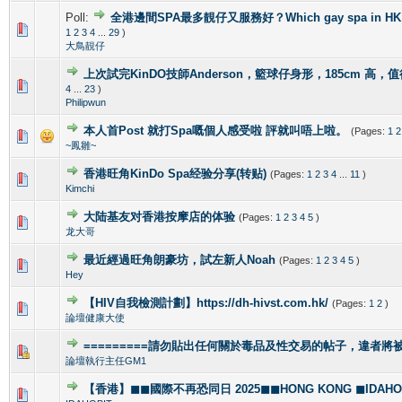
Poll:
全港邊間SPA最多靚仔又服務好？Which gay spa in HK is 
1 Vote(s) - 4 out of 5 in Average
1
2
3
4
5
1
2
3
4
...
29
)
大鳥靚仔
上次試完KinDO技師Anderson，籃球仔身形，185cm 高，
2 Vote(s) - 2.5 out of 5 in Average
1
2
3
4
5
4
...
23
)
Philipwun
本人首Post 就打Spa嘅個人感受啦 評就叫唔上啦。
(Pages:
1
2
1 Vote(s) - 5 out of 5 in Average
1
2
3
4
5
~鳳雛~
香港旺角KinDo Spa经验分享(转贴)
(Pages:
1
2
3
4
...
11
)
0 Vote(s) - 0 out of 5 in Average
1
2
3
4
5
Kimchi
大陆基友对香港按摩店的体验
(Pages:
1
2
3
4
5
)
1 Vote(s) - 5 out of 5 in Average
1
2
3
4
5
龙大哥
最近經過旺角朗豪坊，試左新人Noah
(Pages:
1
2
3
4
5
)
1 Vote(s) - 5 out of 5 in Average
1
2
3
4
5
Hey
【HIV自我檢測計劃】https://dh-hivst.com.hk/
(Pages:
1
2
)
0 Vote(s) - 0 out of 5 in Average
1
2
3
4
5
論壇健康大使
=========請勿貼出任何關於毒品及性交易的帖子，違者將被封
1 Vote(s) - 4 out of 5 in Average
1
2
3
4
5
論壇執行主任GM1
【香港】◼◼國際不再恐同日 2025◼◼HONG KONG ◼IDAHOBI
0 Vote(s) - 0 out of 5 in Average
1
2
3
4
5