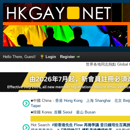
Hello There, Guest!
Login
Register
世界各地同志熱點 Global Ga
■中國 China：
香港 Hong Kong
上海 Shanghai
北京 Beij
Taipei
■韓國 Korea:
首爾 Seou
l
釜山 Busan
Hot Search:
#前香港先生 Flow 再捲爭議 昔日鍾培生百萬挑