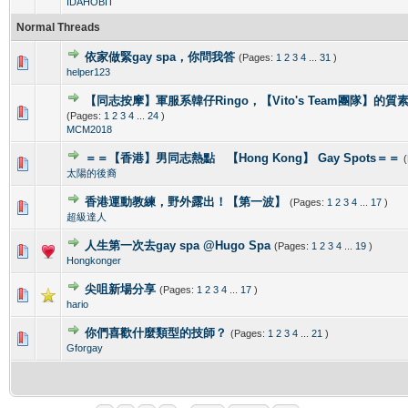
IDAHOBIT
Normal Threads
依家做緊gay spa，你問我答
(Pages:
1
2
3
4
...
31
)
0 Vote(s) - 0 out of 5 in Average
1
2
3
4
5
helper123
【同志按摩】軍服系韓仔Ringo，【Vito's Team團隊】的
0 Vote(s) - 0 out of 5 in Average
1
2
3
4
5
(Pages:
1
2
3
4
...
24
)
MCM2018
＝＝【香港】男同志熱點 【Hong Kong】 Gay Spots＝＝
1 Vote(s) - 1 out of 5 in Average
1
2
3
4
5
太陽的後裔
香港運動教練，野外露出！【第一波】
(Pages:
1
2
3
4
...
17
)
0 Vote(s) - 0 out of 5 in Average
1
2
3
4
5
超級達人
人生第一次去gay spa @Hugo Spa
(Pages:
1
2
3
4
...
19
)
0 Vote(s) - 0 out of 5 in Average
1
2
3
4
5
Hongkonger
尖咀新場分享
(Pages:
1
2
3
4
...
17
)
0 Vote(s) - 0 out of 5 in Average
1
2
3
4
5
hario
你們喜歡什麼類型的技師？
(Pages:
1
2
3
4
...
21
)
0 Vote(s) - 0 out of 5 in Average
1
2
3
4
5
Gforgay