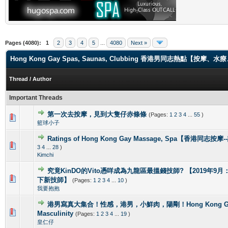
Pages (4080):
1
2
3
4
5
...
4080
Next »
Hong Kong Gay Spas, Saunas, Clubbing 香港男同志熱點【
Thread
/
Author
Important Threads
第一次去按摩，見到大隻仔赤條條
(Pages:
1
2
3
4
...
55
)
0 Vote(s) - 0 out of 5 in Average
1
2
3
4
5
籃球小子
Ratings of Hong Kong Gay Massage, Spa【香港同志按
1 Vote(s) - 5 out of 5 in Average
1
2
3
4
5
3
4
...
28
)
Kimchi
究竟KinDO的Vito憑咩成為九龍區最搵錢技師? 【2019年9月：新增
0 Vote(s) - 0 out of 5 in Average
1
2
3
4
5
下新技師】
(Pages:
1
2
3
4
...
10
)
我要抱抱
港男寫真大集合！性感，港男，小鮮肉，陽剛！Hong Kong Gorg
2 Vote(s) - 4 out of 5 in Average
1
2
3
4
5
Masculinity
(Pages:
1
2
3
4
...
19
)
皇仁仔