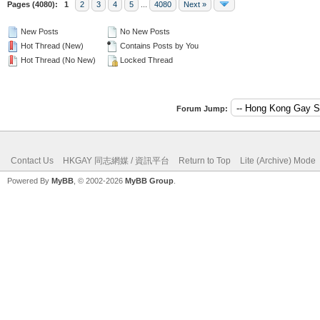
Pages (4080):
1
2
3
4
5
...
4080
Next »
New Posts
No New Posts
Hot Thread (New)
Contains Posts by You
Hot Thread (No New)
Locked Thread
Forum Jump:
Contact Us
HKGAY 同志網媒 / 資訊平台
Return to Top
Lite (Archive) Mode
Powered By
MyBB
, © 2002-2026
MyBB Group
.