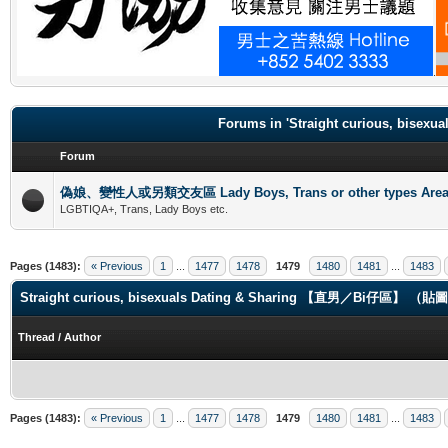
.
Forums in 'Straight curious, b
Forum
偽娘、變性人或另類交友區 Lady Boys, Trans or other types Are
LGBTIQA+, Trans, Lady Boys etc.
Pages (1483):
« Previous
1
...
1477
1478
1479
1480
1481
...
1483
Straight curious, bisexuals Dating & Sharing 【直男／Bi仔區】 
Thread
/
Author
Pages (1483):
« Previous
1
...
1477
1478
1479
1480
1481
...
1483