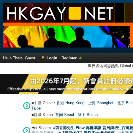
Hello There, Guest!
Login
Register
世界各地同志熱點 Global Ga
■中國 China：
香港 Hong Kong
上海 Shanghai
北京 Beij
Taipei
■韓國 Korea:
首爾 Seou
l
釜山 Busan
Hot Search:
#前香港先生 Flow 再捲爭議 昔日鍾培生百萬挑