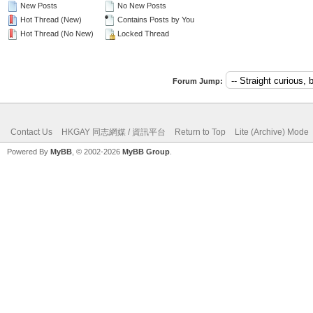
New Posts
No New Posts
Hot Thread (New)
Contains Posts by You
Hot Thread (No New)
Locked Thread
Forum Jump:
Contact Us
HKGAY 同志網媒 / 資訊平台
Return to Top
Lite (Archive) Mode
Powered By
MyBB
, © 2002-2026
MyBB Group
.