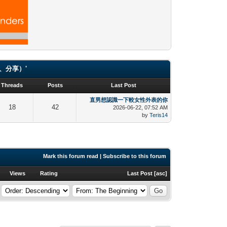
（貼圖、分享）'
Threads
Posts
Last Post
直男想認識一下較女性外表的你
18
42
2026-06-22, 07:52 AM
by
Teris14
Mark this forum read
|
Subscribe to this forum
Views
Rating
Last Post
[
asc
]