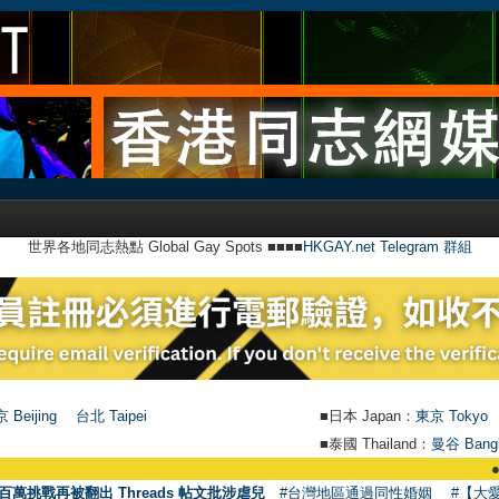
世界各地同志熱點 Global Gay Spots ■■■■
HKGAY.net Telegram 群組
 Beijing
台北 Taipei
■日本 Japan：
東京 Tokyo
■泰國 Thailand：
曼谷 Bang
●
【號外
百萬挑戰再被翻出 Threads 帖文批涉虐兒
#台灣地區通過同性婚姻
#【大