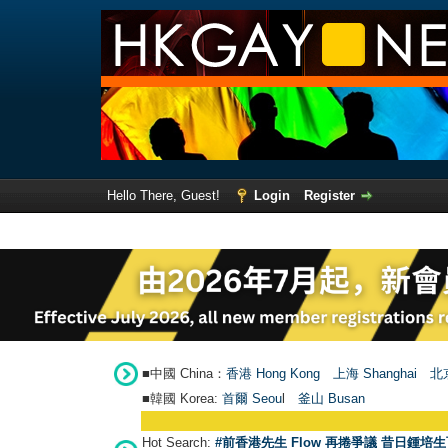
Hello There, Guest!
Login
Register
■中國 China：
香港 Hong Kong
上海 Shanghai
北京
■韓國 Korea:
首爾 Seou
l
釜山 Busan
Hot Search:
#前香港先生 Flow 再捲爭議 昔日鍾培生