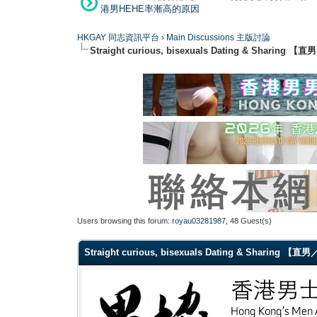
港男HEHE率漸高的原因
HKGAY 同志資訊平台
›
Main Discussions 主版討論
Straight curious, bisexuals Dating & Shar
Users browsing this forum:
royau03281987
, 48 Guest(s)
Straight curious, bisexuals Dating & Sharin