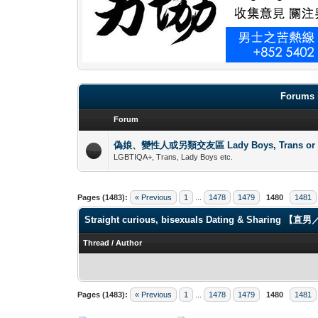
Forums 
Forum
偽娘、變性人或另類交友區 Lady Boys, Trans or oth
LGBTIQA+, Trans, Lady Boys etc.
Pages (1483):
« Previous
1
...
1478
1479
1480
1481
Straight curious, bisexuals Dating & Shari
Thread
/
Author
Pages (1483):
« Previous
1
...
1478
1479
1480
1481