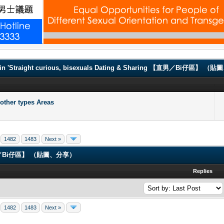
.
in 'Straight curious, bisexuals Dating & Sharing 【直男／Bi仔區】 
er types Areas
1482
1483
Next »
ng 【直男／Bi仔區】 （貼圖、分享）
Replies
1482
1483
Next »