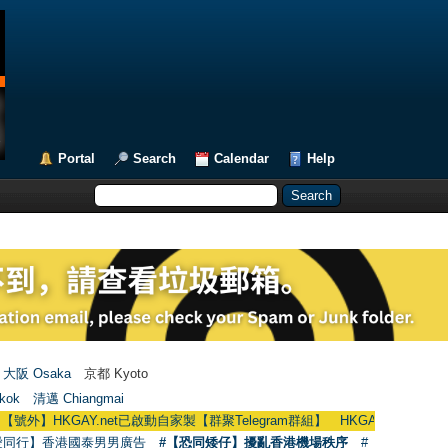
Portal
Search
Calendar
Help
大阪 Osaka
京都 Kyoto
kok
清邁 Chiangmai
】HKGAY.net已啟動自家製【群聚Telegram群組】 HKGAY.net has already open
愛同行】香港國泰男男廣告
#【恐同矮仔】擾亂香港機場秩序
#