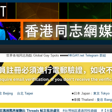
世界各地同志熱點 Global Gay Spots ■■■■
HKGAY.net Telegram 群組
 Beijing
台北 Taipei
■日本 Japan：
東京 Tokyo
■泰國 Thailand：
曼谷 Bang
百萬挑戰再被翻出 Threads 帖文批涉虐兒
#台灣地區通過同性婚姻
#【大