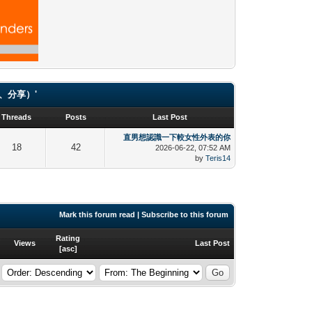
（貼圖、分享）'
Threads
Posts
Last Post
直男想認識一下較女性外表的你
18
42
2026-06-22, 07:52 AM
by
Teris14
Mark this forum read
|
Subscribe to this forum
Rating
Views
Last Post
[
asc
]