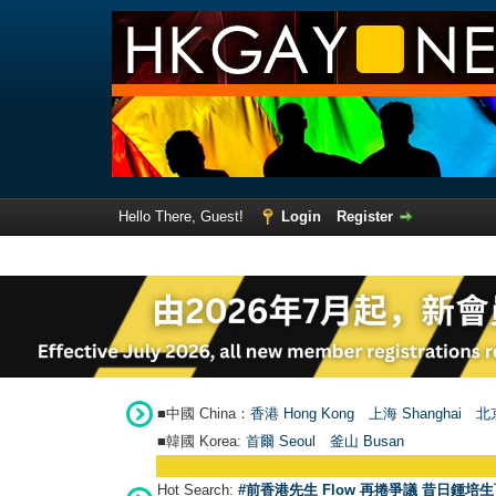
Hello There, Guest!
Login
Register
■中國 China：
香港 Hong Kong
上海 Shanghai
北京
■韓國 Korea:
首爾 Seou
l
釜山 Busan
Hot Search:
#前香港先生 Flow 再捲爭議 昔日鍾培生