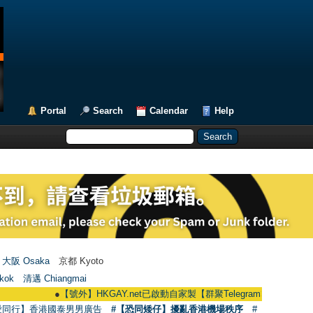
Portal
Search
Calendar
Help
大阪 Osaka
京都 Kyoto
kok
清邁 Chiangmai
●
【號外】HKGAY.net已啟動自家製【群聚Telegram群組】 HKGAY.net has a
愛同行】香港國泰男男廣告
#【恐同矮仔】擾亂香港機場秩序
#