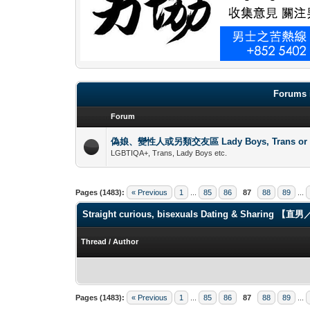
Forums 
Forum
偽娘、變性人或另類交友區 Lady Boys, Trans or oth
LGBTIQA+, Trans, Lady Boys etc.
Pages (1483):
« Previous
1
...
85
86
87
88
89
...
Straight curious, bisexuals Dating & Shari
Thread
/
Author
Pages (1483):
« Previous
1
...
85
86
87
88
89
...