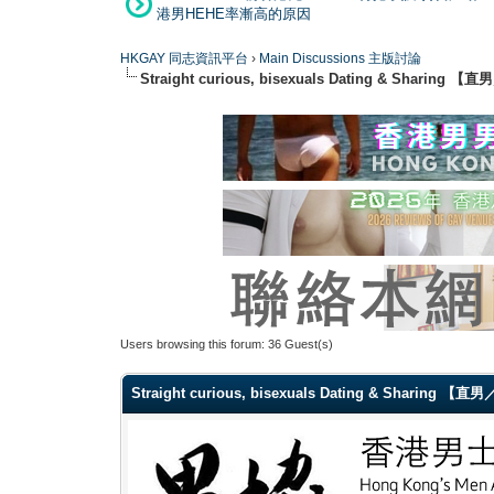
港男HEHE率漸高的原因
HKGAY 同志資訊平台
›
Main Discussions 主版討論
Straight curious, bisexuals Dating & Shar
Users browsing this forum: 36 Guest(s)
Straight curious, bisexuals Dating & Sharin