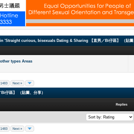
.
in 'Straight curious, bisexuals Dating & Sharing 【直男／Bi仔區】 
er types Areas
1483
Next »
ng 【直男／Bi仔區】 （貼圖、分享）
Replies
1483
Next »