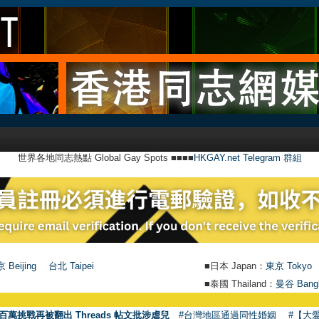
世界各地同志熱點 Global Gay Spots ■■■■
HKGAY.net Telegram 群組
 Beijing
台北 Taipei
■日本 Japan：
東京 Tokyo
■泰國 Thailand：
曼谷 Bang
百萬挑戰再被翻出 Threads 帖文批涉虐兒
#台灣地區通過同性婚姻
#【大