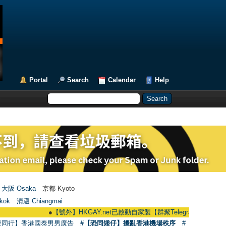
Portal
Search
Calendar
Help
大阪 Osaka
京都 Kyoto
kok
清邁 Chiangmai
●
【號外】HKGAY.net已啟動自家製【群聚Telegram群組】 HKGAY.net ha
愛同行】香港國泰男男廣告
#【恐同矮仔】擾亂香港機場秩序
#