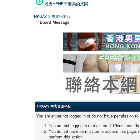
港男HEHE率漸高的原因
HKGAY 同志資訊平台
Board Message
HKGAY 同志資訊平台
You are either not logged in or do not have permission to
You are not logged in or registered. Please use the
You do not have permission to access this page. A
perform this action.