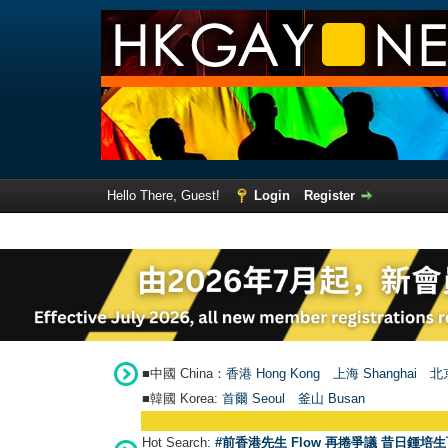
Hello There, Guest!
Login
Register
■中國 China：
香港 Hong Kong
上海 Shanghai
北京
■韓國 Korea:
首爾 Seou
l
釜山 Busan
Hot Search:
#前香港先生 Flow 再捲爭議 昔日鍾培生