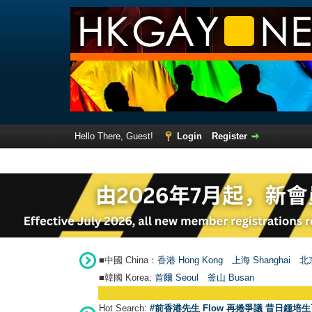
Hello There, Guest!
Login
Register
■中國 China：
香港 Hong Kong
上海 Shanghai
北京
■韓國 Korea:
首爾 Seou
l
釜山 Busan
Hot Search:
#前香港先生 Flow 再捲爭議 昔日鍾培生