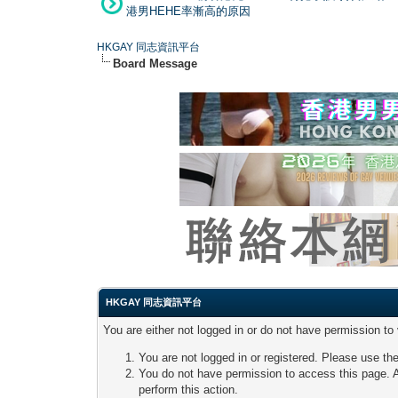
港男HEHE率漸高的原因
HKGAY 同志資訊平台
Board Message
HKGAY 同志資訊平台
You are either not logged in or do not have permission to
You are not logged in or registered. Please use the
You do not have permission to access this page. A
perform this action.