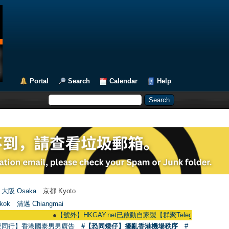
Portal
Search
Calendar
Help
大阪 Osaka
京都 Kyoto
kok
清邁 Chiangmai
●
【號外】HKGAY.net已啟動自家製【群聚Telegram群組】 HKGAY.net h
愛同行】香港國泰男男廣告
#【恐同矮仔】擾亂香港機場秩序
#