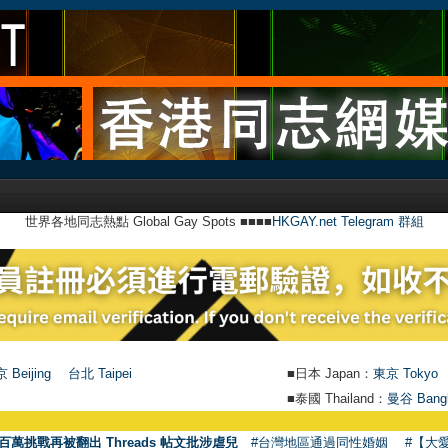
世界各地同志熱點 Global Gay Spots ■■■■
HKGAY.net Telegram 群組
 Beijing
台北 Taipei
■日本 Japan：
東京 Tokyo
■泰國 Thailand：
曼谷 Bang
百萬挑戰再被翻出 Threads 帖文批涉虐兒
#台灣地區通過同性婚姻
#【大