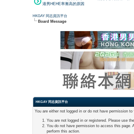
港男HEHE率漸高的原因
HKGAY 同志資訊平台
Board Message
HKGAY 同志資訊平台
You are either not logged in or do not have permission to
You are not logged in or registered. Please use the
You do not have permission to access this page. A
perform this action.