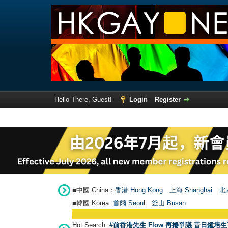
Hello There, Guest!
Login
Register
■中國 China：
香港 Hong Kong
上海 Shanghai
北京
■韓國 Korea:
首爾 Seou
l
釜山 Busan
Hot Search:
#前香港先生 Flow 再捲爭議 昔日鍾培生