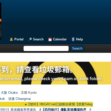
Portal
Search
Calendar
Help
大阪 Osaka
京都 Kyoto
kok
清邁 Chiangmai
●
【號外】HKGAY.net已啟動自家製【群聚Telegram群組】 HKGAY.net ha
愛同行】香港國泰男男廣告
#【恐同矮仔】擾亂香港機場秩序
#