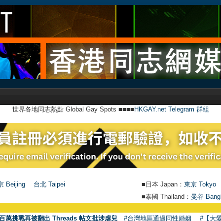
世界各地同志熱點 Global Gay Spots ■■■■
HKGAY.net Telegram 群組
 Beijing
台北 Taipei
■日本 Japan：
東京 Tokyo
■泰國 Thailand：
曼谷 Bang
百萬挑戰再被翻出 Threads 帖文批涉虐兒
#台灣地區通過同性婚姻
#【大