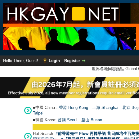
Hello There, Guest!
Login
Register
世界各地同志熱點 Global Ga
■中國 China：
香港 Hong Kong
上海 Shanghai
北京 Beij
Taipei
■韓國 Korea:
首爾 Seou
l
釜山 Busan
Hot Search:
#前香港先生 Flow 再捲爭議 昔日鍾培生百萬挑