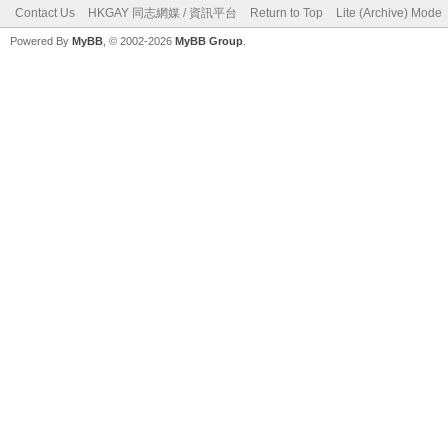
Contact Us
HKGAY 同志網媒 / 資訊平台
Return to Top
Lite (Archive) Mode
Powered By
MyBB
, © 2002-2026
MyBB Group
.