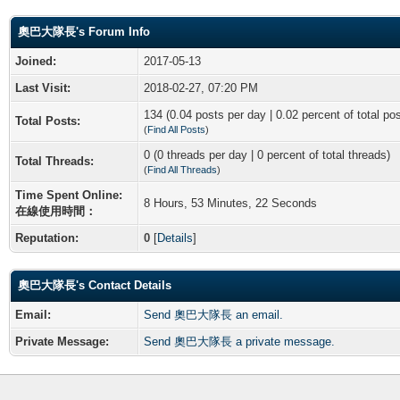
奧巴大隊長's Forum Info
Joined:
2017-05-13
Last Visit:
2018-02-27, 07:20 PM
134 (0.04 posts per day | 0.02 percent of total po
Total Posts:
(
Find All Posts
)
0 (0 threads per day | 0 percent of total threads)
Total Threads:
(
Find All Threads
)
Time Spent Online:
8 Hours, 53 Minutes, 22 Seconds
在線使用時間：
Reputation:
0
[
Details
]
奧巴大隊長's Contact Details
Email:
Send 奧巴大隊長 an email.
Private Message:
Send 奧巴大隊長 a private message.