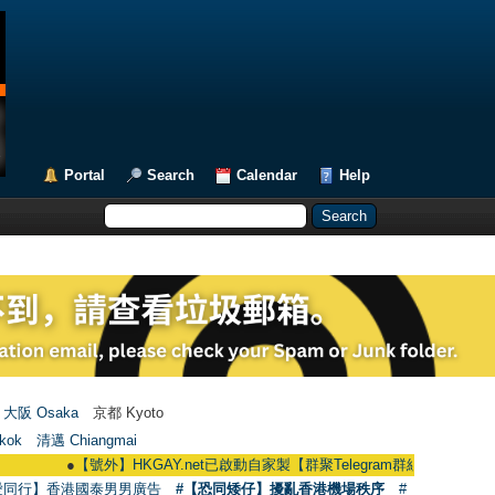
Portal
Search
Calendar
Help
大阪 Osaka
京都 Kyoto
kok
清邁 Chiangmai
●
【號外】HKGAY.net已啟動自家製【群聚Telegram群組】 HKGAY.net has alr
愛同行】香港國泰男男廣告
#【恐同矮仔】擾亂香港機場秩序
#