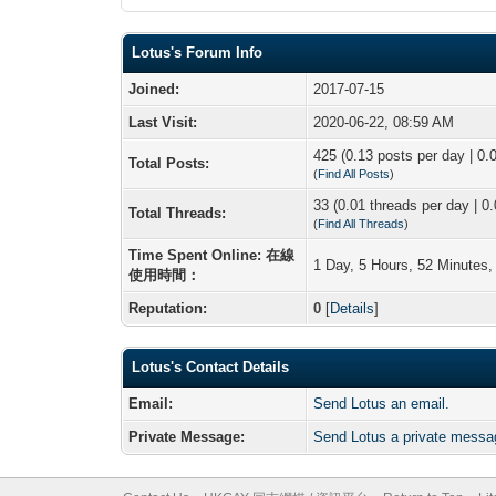
Lotus's Forum Info
Joined:
2017-07-15
Last Visit:
2020-06-22, 08:59 AM
425 (0.13 posts per day | 0.0
Total Posts:
(
Find All Posts
)
33 (0.01 threads per day | 0.
Total Threads:
(
Find All Threads
)
Time Spent Online: 在線
1 Day, 5 Hours, 52 Minutes
使用時間：
Reputation:
0
[
Details
]
Lotus's Contact Details
Email:
Send Lotus an email.
Private Message:
Send Lotus a private messa