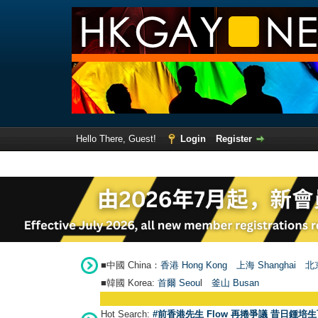
Hello There, Guest!
Login
Register
■中國 China：
香港 Hong Kong
上海 Shanghai
北京
■韓國 Korea:
首爾 Seou
l
釜山 Busan
Hot Search:
#前香港先生 Flow 再捲爭議 昔日鍾培生