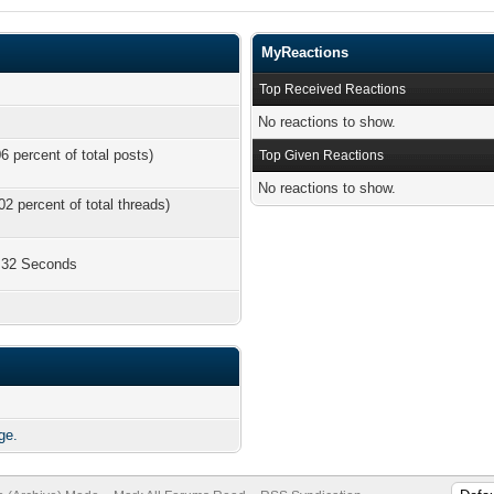
MyReactions
Top Received Reactions
No reactions to show.
6 percent of total posts)
Top Given Reactions
No reactions to show.
02 percent of total threads)
, 32 Seconds
ge.