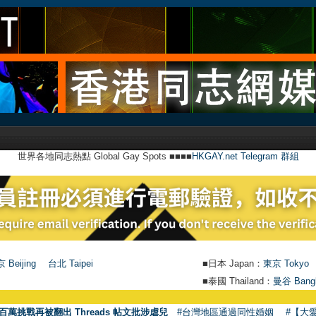
世界各地同志熱點 Global Gay Spots ■■■■
HKGAY.net Telegram 群組
 Beijing
台北 Taipei
■日本 Japan：
東京 Tokyo
■泰國 Thailand：
曼谷 Bang
百萬挑戰再被翻出 Threads 帖文批涉虐兒
#台灣地區通過同性婚姻
#【大