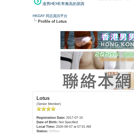
港男HEHE率漸高的原因
HKGAY 同志資訊平台
Profile of Lotus
Lotus
(Senior Member)
Registration Date:
2017-07-15
Date of Birth:
Not Specified
Local Time:
2026-08-07 at 07:01 AM
Status:
Offline