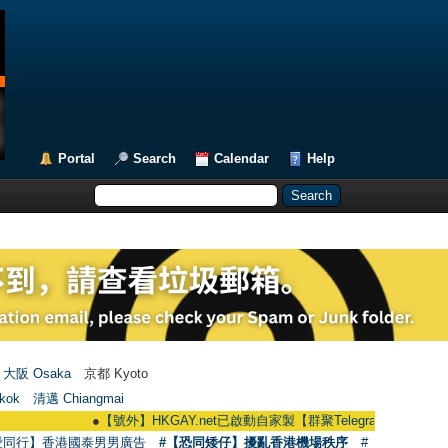
Portal
Search
Calendar
Help
大阪 Osaka
京都 Kyoto
kok
清邁 Chiangmai
●
【號外】HKGAY.net已啟動自家製【群聚Telegram群組】 HKGAY.net has
愛同行】香港國泰男男廣告
#【恐同矮仔】擾亂香港機場秩序
#