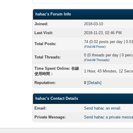
hahac's Forum Info
Joined:
2018-03-10
Last Visit:
2018-11-23, 02:46 PM
74 (0.02 posts per day | 0.01
Total Posts:
(
Find All Posts
)
0 (0 threads per day | 0 perc
Total Threads:
(
Find All Threads
)
Time Spent Online: 在線
1 Hour, 43 Minutes, 12 Sec
使用時間：
Reputation:
0
[
Details
]
hahac's Contact Details
Email:
Send hahac an email.
Private Message:
Send hahac a private mess