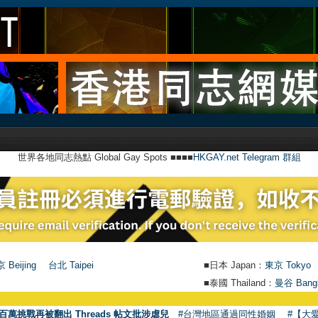
世界各地同志熱點 Global Gay Spots ■■■■
HKGAY.net Telegram 群組
 Beijing
台北 Taipei
■日本 Japan：
東京 Tokyo
■泰國 Thailand：
曼谷 Bang
百萬挑戰再被翻出 Threads 帖文批涉虐兒
#台灣地區通過同性婚姻
#【大