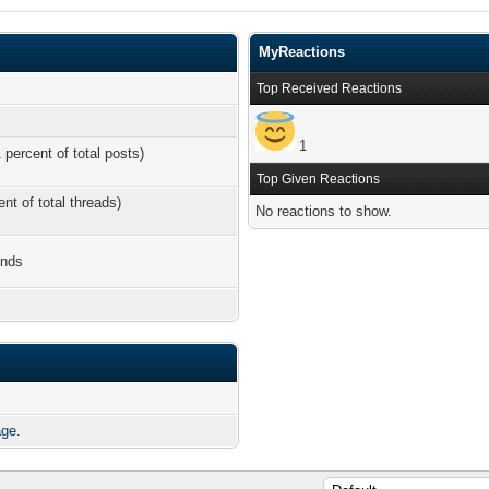
MyReactions
Top Received Reactions
1
 percent of total posts)
Top Given Reactions
ent of total threads)
No reactions to show.
onds
age.