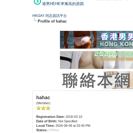
港男HEHE率漸高的原因
HKGAY 同志資訊平台
Profile of hahac
hahac
(Member)
Registration Date:
2018-03-10
Date of Birth:
Not Specified
Local Time:
2026-08-08 at 03:40 PM
Status:
Offline