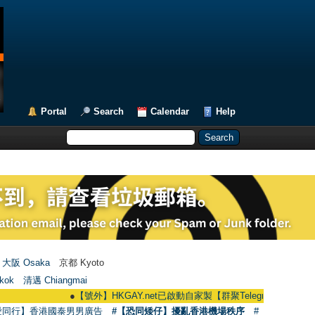
Portal
Search
Calendar
Help
大阪 Osaka
京都 Kyoto
kok
清邁 Chiangmai
●
【號外】HKGAY.net已啟動自家製【群聚Telegram群組】 HKGAY.net ha
愛同行】香港國泰男男廣告
#【恐同矮仔】擾亂香港機場秩序
#