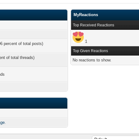
MyReactions
Top Received Reactions
1
6 percent of total posts)
Top Given Reactions
ent of total threads)
No reactions to show.
nds
age.