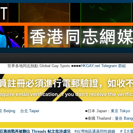
世界各地同志熱點 Global Gay Spots ■■■■
HKGAY.net Telegram 群組
 Beijing
台北 Taipei
■日本 Japan：
東京 Tokyo
■泰國 Thailand：
曼谷 Bang
百萬挑戰再被翻出 Threads 帖文批涉虐兒
#台灣地區通過同性婚姻
#【大