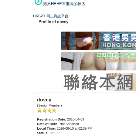
港男HEHE率漸高的原因
HKGAY 同志資訊平台
Profile of dovey
dovey
(Senior Member)
Registration Date:
2018-04-09
Date of Birth:
Not Specified
Local Time:
2026-08-10 at 02:39 PM
Status:
Offline