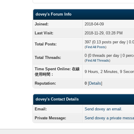
dovey's Forum Info
Joined:
2018-04-09
Last Visit:
2018-11-29, 03:28 PM
397 (0.13 posts per day | 0.0
Total Posts:
(
Find All Posts
)
0 (0 threads per day | 0 perc
Total Threads:
(
Find All Threads
)
Time Spent Online: 在線
9 Hours, 2 Minutes, 9 Seco
使用時間：
Reputation:
0
[
Details
]
dovey's Contact Details
Email:
Send dovey an email.
Private Message:
Send dovey a private mess