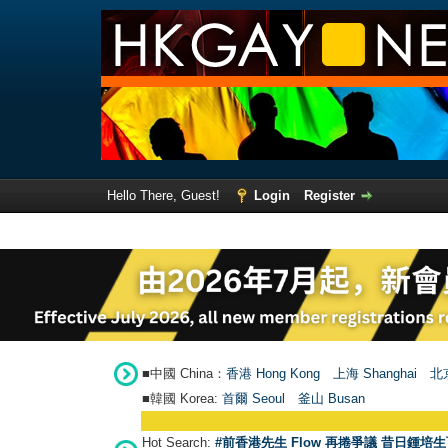
Hello There, Guest!
Login
Register
■中國 China：
香港 Hong Kong
上海 Shanghai
北京
■韓國 Korea:
首爾 Seou
l
釜山 Busan
Hot Search:
#前香港先生 Flow 再捲爭議 昔日鍾培生