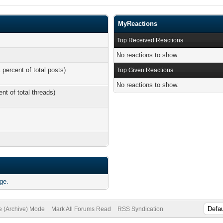
MyReactions
Top Received Reactions
No reactions to show.
 percent of total posts)
Top Given Reactions
No reactions to show.
ent of total threads)
ge.
te (Archive) Mode
Mark All Forums Read
RSS Syndication