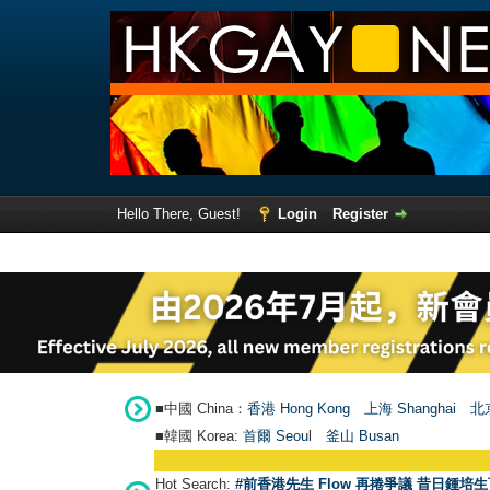
Hello There, Guest!
Login
Register
■中國 China：
香港 Hong Kong
上海 Shanghai
北京
■韓國 Korea:
首爾 Seou
l
釜山 Busan
Hot Search:
#前香港先生 Flow 再捲爭議 昔日鍾培生