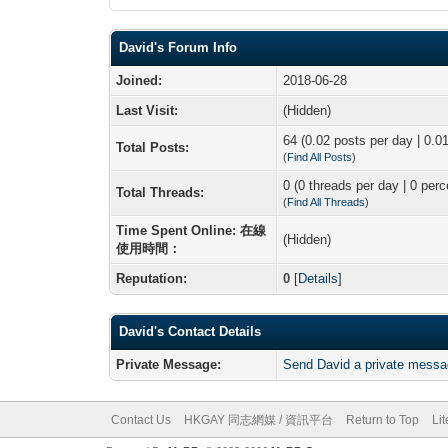
David's Forum Info
Joined:
2018-06-28
Last Visit:
(Hidden)
64 (0.02 posts per day | 0.01
Total Posts:
(
Find All Posts
)
0 (0 threads per day | 0 perc
Total Threads:
(
Find All Threads
)
Time Spent Online: 在線
(Hidden)
使用時間：
Reputation:
0
[
Details
]
David's Contact Details
Private Message:
Send David a private messa
Contact Us
HKGAY 同志網媒 / 資訊平台
Return to Top
Li