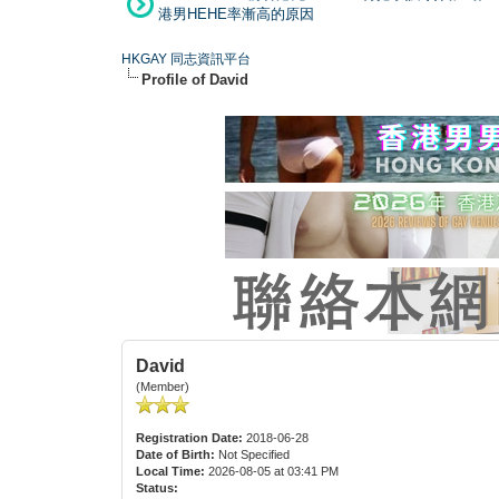
港男HEHE率漸高的原因
HKGAY 同志資訊平台
Profile of David
David
(Member)
Registration Date:
2018-06-28
Date of Birth:
Not Specified
Local Time:
2026-08-05 at 03:41 PM
Status: