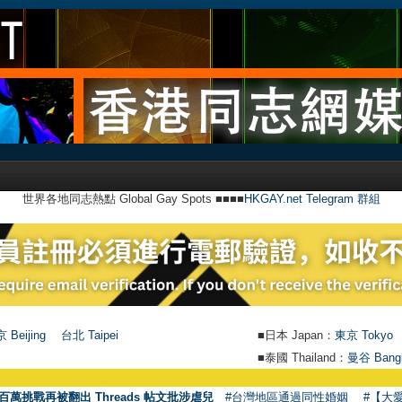
世界各地同志熱點 Global Gay Spots ■■■■
HKGAY.net Telegram 群組
 Beijing
台北 Taipei
■日本 Japan：
東京 Tokyo
■泰國 Thailand：
曼谷 Bang
百萬挑戰再被翻出 Threads 帖文批涉虐兒
#台灣地區通過同性婚姻
#【大