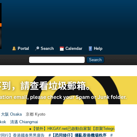
Portal
Search
Calendar
Help
大阪 Osaka
京都 Kyoto
kok
清邁 Chiangmai
●
【號外】HKGAY.net已啟動自家製【群聚Telegram群組】 HKGAY.net has
愛同行】香港國泰男男廣告
#【恐同矮仔】擾亂香港機場秩序
#