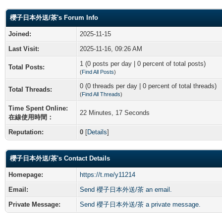
櫻子日本外送/茶's Forum Info
Joined:
2025-11-15
Last Visit:
2025-11-16, 09:26 AM
1 (0 posts per day | 0 percent of total posts)
Total Posts:
(
Find All Posts
)
0 (0 threads per day | 0 percent of total threads)
Total Threads:
(
Find All Threads
)
Time Spent Online:
22 Minutes, 17 Seconds
在線使用時間：
Reputation:
0
[
Details
]
櫻子日本外送/茶's Contact Details
Homepage:
https://t.me/y11214
Email:
Send 櫻子日本外送/茶 an email.
Private Message:
Send 櫻子日本外送/茶 a private message.