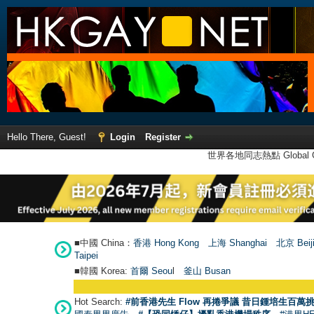
Hello There, Guest!
Login
Register
世界各地同志熱點 Global Ga
■中國 China：
香港 Hong Kong
上海 Shanghai
北京 Beij
Taipei
■韓國 Korea:
首爾 Seou
l
釜山 Busan
Hot Search:
#前香港先生 Flow 再捲爭議 昔日鍾培生百萬挑