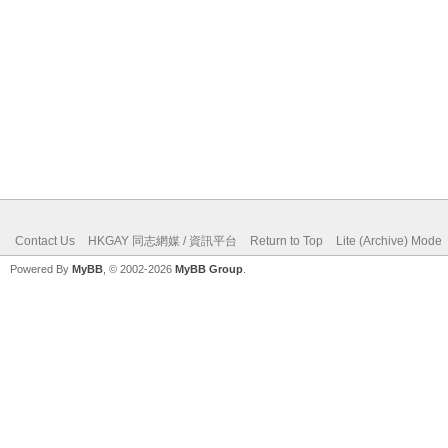
Contact Us
HKGAY 同志網媒 / 資訊平台
Return to Top
Lite (Archive) Mode
Powered By
MyBB
, © 2002-2026
MyBB Group
.