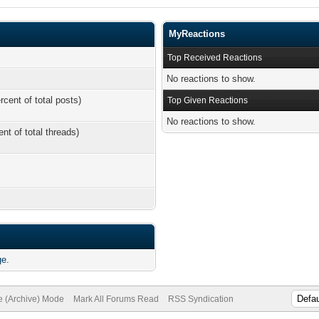
MyReactions
Top Received Reactions
No reactions to show.
rcent of total posts)
Top Given Reactions
No reactions to show.
ent of total threads)
ge.
te (Archive) Mode
Mark All Forums Read
RSS Syndication