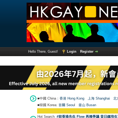
Hello There, Guest!
Login
Register
■中國 China：
香港 Hong Kong
上海 Shanghai
北京
■韓國 Korea:
首爾 Seou
l
釜山 Busan
Hot Search:
#前香港先生 Flow 再捲爭議 昔日鍾培生