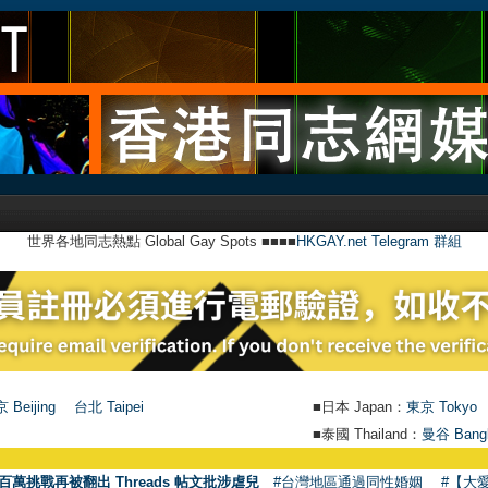
世界各地同志熱點 Global Gay Spots ■■■■
HKGAY.net Telegram 群組
 Beijing
台北 Taipei
■日本 Japan：
東京 Tokyo
■泰國 Thailand：
曼谷 Bang
百萬挑戰再被翻出 Threads 帖文批涉虐兒
#台灣地區通過同性婚姻
#【大