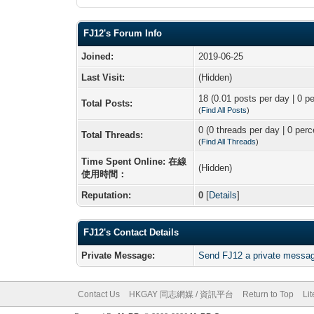
FJ12's Forum Info
Joined:
2019-06-25
Last Visit:
(Hidden)
18 (0.01 posts per day | 0 pe
Total Posts:
(
Find All Posts
)
0 (0 threads per day | 0 perc
Total Threads:
(
Find All Threads
)
Time Spent Online: 在線
(Hidden)
使用時間：
Reputation:
0
[
Details
]
FJ12's Contact Details
Private Message:
Send FJ12 a private messa
Contact Us
HKGAY 同志網媒 / 資訊平台
Return to Top
Li