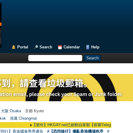
Portal
Search
Calendar
Help
大阪 Osaka
京都 Kyoto
kok
清邁 Chiangmai
●
【號外】HKGAY.net已啟動自家製【群聚Telegram群組】 HKGAY.net ha
愛同行】香港國泰男男廣告
#【恐同矮仔】擾亂香港機場秩序
#