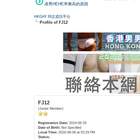
港男HEHE率漸高的原因
HKGAY 同志資訊平台
Profile of FJ12
FJ12
(Junior Member)
Registration Date:
2019-06-25
Date of Birth:
Not Specified
Local Time:
2026-08-06 at 03:29 PM
Status: