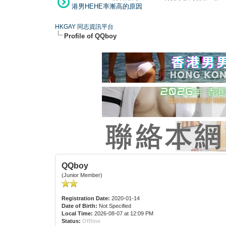
港男HEHE率漸高的原因
HKGAY 同志資訊平台
Profile of QQboy
QQboy
(Junior Member)
Registration Date:
2020-01-14
Date of Birth:
Not Specified
Local Time:
2026-08-07 at 12:09 PM
Status:
Offline