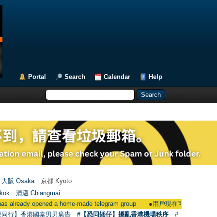
Portal
Search
Calendar
Help
大阪 Osaka
京都 Kyoto
kok
清邁 Chiangmai
opened a home-made telegram group
●
用戶現在可使用Facebook登入 Use
愛同行】香港國泰男男廣告
#【恐同矮仔】擾亂香港機場秩序
#