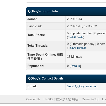
QQboy's Forum Info
Joined:
2020-01-14
Last Visit:
2020-01-15, 12:35 PM
6 (0 posts per day | 0 percen
Total Posts:
(
Find All Posts
)
0 (0 threads per day | 0 perc
Total Threads:
(
Find All Threads
)
Time Spent Online: 在線
18 Minutes
使用時間：
Reputation:
0
[
Details
]
QQboy's Contact Details
Email:
Send QQboy an email.
Contact Us
HKGAY 同志網媒 / 資訊平台
Return to Top
Li