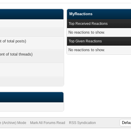
MyReactions
Top Received Reactions
No reactions to show.
t of total posts)
Top Given Reactions
No reactions to show.
ent of total threads)
te (Archive) Mode
Mark All Forums Read
RSS Syndication