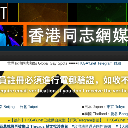
世界各地同志熱點 Global Gay Spots ■■■■
HKGAY.net Telegram 群組
 Beijing
台北 Taipei
■日本 Japan：
東京 Tokyo
■泰國 Thailand：
曼谷 Bang
●
【號外】HKGAY.net已啟動自家製【群聚Telegram群組】 HKGAY.net has already 
百萬挑戰再被翻出 Threads 帖文批涉虐兒
#台灣地區通過同性婚姻
#【大