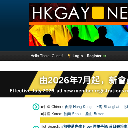
Hello There, Guest!
Login
Register
■中國 China：
香港 Hong Kong
上海 Shanghai
北京
■韓國 Korea:
首爾 Seou
l
釜山 Busan
Hot Search:
#前香港先生 Flow 再捲爭議 昔日鍾培生