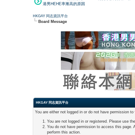
港男HEHE率漸高的原因
HKGAY 同志資訊平台
Board Message
HKGAY 同志資訊平台
You are either not logged in or do not have permission to
You are not logged in or registered. Please use the
You do not have permission to access this page. A
perform this action.