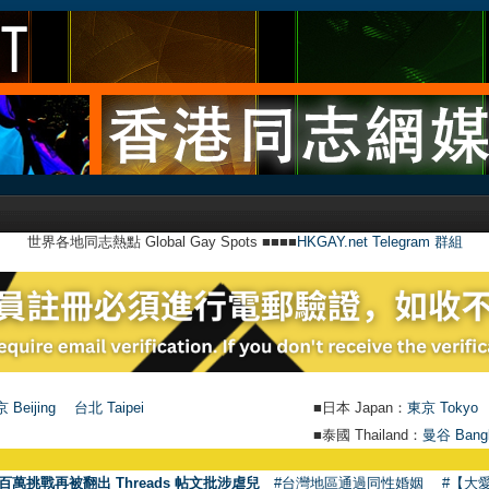
世界各地同志熱點 Global Gay Spots ■■■■
HKGAY.net Telegram 群組
 Beijing
台北 Taipei
■日本 Japan：
東京 Tokyo
■泰國 Thailand：
曼谷 Bang
百萬挑戰再被翻出 Threads 帖文批涉虐兒
#台灣地區通過同性婚姻
#【大