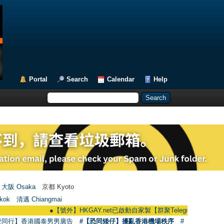
Portal
Search
Calendar
Help
大阪 Osaka
京都 Kyoto
kok
清邁 Chiangmai
●
【號外】HKGAY.net已啟動自家製【群聚Telegram群組】 HKGAY.net ha
愛同行】香港國泰男男廣告
#【恐同矮仔】擾亂香港機場秩序
#