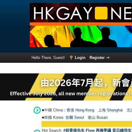
Hello There, Guest!
Login
Register
■中國 China：
香港 Hong Kong
上海 Shanghai
北京
■韓國 Korea:
首爾 Seou
l
釜山 Busan
Hot Search:
#前香港先生 Flow 再捲爭議 昔日鍾培生