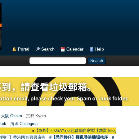
Portal
Search
Calendar
Help
大阪 Osaka
京都 Kyoto
kok
清邁 Chiangmai
●
【號外】HKGAY.net已啟動自家製【群聚Telegram群組】 HKGAY.net ha
愛同行】香港國泰男男廣告
#【恐同矮仔】擾亂香港機場秩序
#