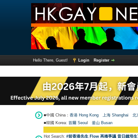
Hello There, Guest!
Login
Register
■中國 China：
香港 Hong Kong
上海 Shanghai
北京
■韓國 Korea:
首爾 Seou
l
釜山 Busan
Hot Search:
#前香港先生 Flow 再捲爭議 昔日鍾培生