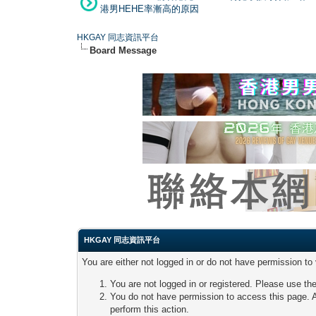
港男HEHE率漸高的原因
HKGAY 同志資訊平台
Board Message
HKGAY 同志資訊平台
You are either not logged in or do not have permission to
You are not logged in or registered. Please use the
You do not have permission to access this page. A
perform this action.