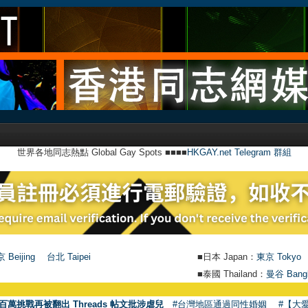
世界各地同志熱點 Global Gay Spots ■■■■
HKGAY.net Telegram 群組
 Beijing
台北 Taipei
■日本 Japan：
東京 Tokyo
■泰國 Thailand：
曼谷 Bang
百萬挑戰再被翻出 Threads 帖文批涉虐兒
#台灣地區通過同性婚姻
#【大