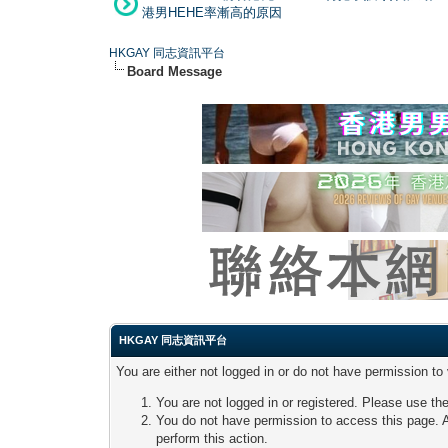
港男HEHE率漸高的原因
HKGAY 同志資訊平台
Board Message
HKGAY 同志資訊平台
You are either not logged in or do not have permission to
You are not logged in or registered. Please use the
You do not have permission to access this page. A
perform this action.