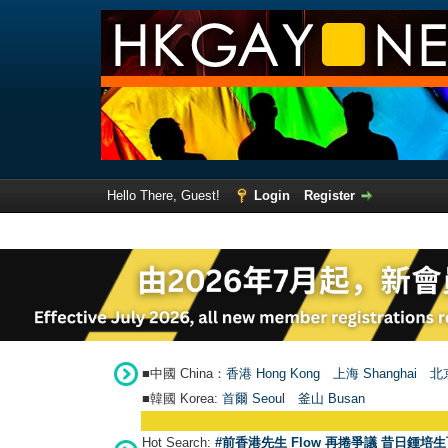
Hello There, Guest!
Login
Register
■中國 China：
香港 Hong Kong
上海 Shanghai
北京
■韓國 Korea:
首爾 Seou
l
釜山 Busan
Hot Search:
#前香港先生 Flow 再捲爭議 昔日鍾培生