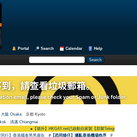
Portal
Search
Calendar
Help
大阪 Osaka
京都 Kyoto
kok
清邁 Chiangmai
●
【號外】HKGAY.net已啟動自家製【群聚Telegram群組】 HKGAY.net ha
愛同行】香港國泰男男廣告
#【恐同矮仔】擾亂香港機場秩序
#