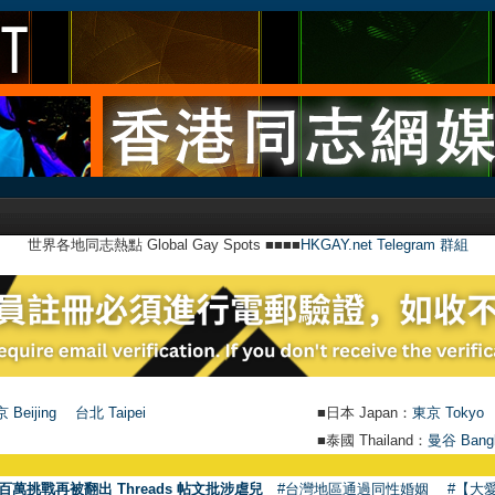
世界各地同志熱點 Global Gay Spots ■■■■
HKGAY.net Telegram 群組
 Beijing
台北 Taipei
■日本 Japan：
東京 Tokyo
■泰國 Thailand：
曼谷 Bang
百萬挑戰再被翻出 Threads 帖文批涉虐兒
#台灣地區通過同性婚姻
#【大