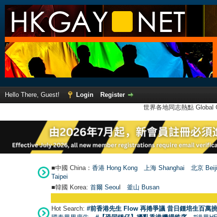
Hello There, Guest!
Login
Register
世界各地同志熱點 Global Ga
■中國 China：
香港 Hong Kong
上海 Shanghai
北京 Beij
Taipei
■韓國 Korea:
首爾 Seou
l
釜山 Busan
Hot Search:
#前香港先生 Flow 再捲爭議 昔日鍾培生百萬挑