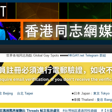
世界各地同志熱點 Global Gay Spots ■■■■
HKGAY.net Telegram 群組
 Beijing
台北 Taipei
■日本 Japan：
東京 Tokyo
■泰國 Thailand：
曼谷 Bang
百萬挑戰再被翻出 Threads 帖文批涉虐兒
#台灣地區通過同性婚姻
#【大