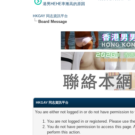
港男HEHE率漸高的原因
HKGAY 同志資訊平台
Board Message
HKGAY 同志資訊平台
You are either not logged in or do not have permission to
You are not logged in or registered. Please use the
You do not have permission to access this page. A
perform this action.