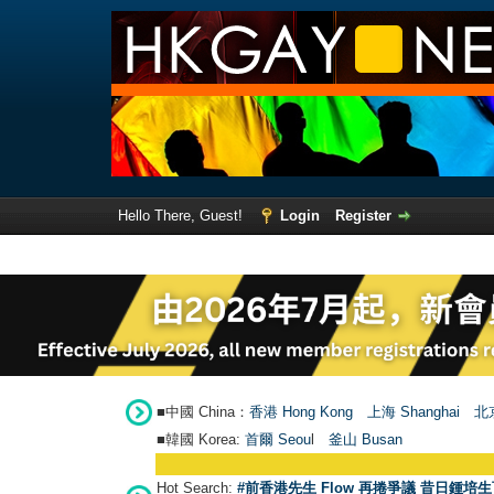
Hello There, Guest!
Login
Register
■中國 China：
香港 Hong Kong
上海 Shanghai
北京
■韓國 Korea:
首爾 Seou
l
釜山 Busan
Hot Search:
#前香港先生 Flow 再捲爭議 昔日鍾培生