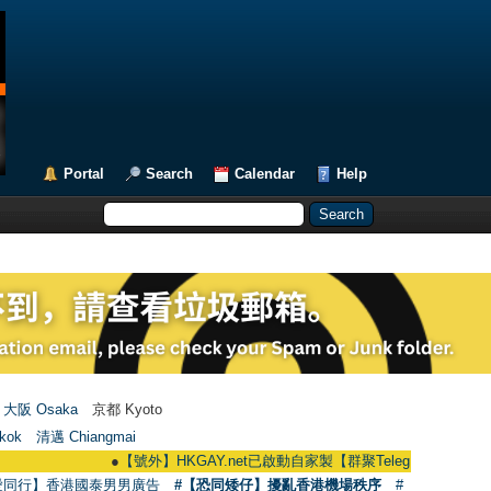
Portal
Search
Calendar
Help
大阪 Osaka
京都 Kyoto
kok
清邁 Chiangmai
●
【號外】HKGAY.net已啟動自家製【群聚Telegram群組】 HKGAY.net ha
愛同行】香港國泰男男廣告
#【恐同矮仔】擾亂香港機場秩序
#