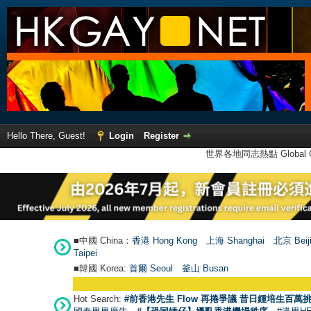
Hello There, Guest!
Login
Register
世界各地同志熱點 Global Ga
■中國 China：
香港 Hong Kong
上海 Shanghai
北京 Beij
Taipei
■韓國 Korea:
首爾 Seou
l
釜山 Busan
Hot Search:
#前香港先生 Flow 再捲爭議 昔日鍾培生百萬挑