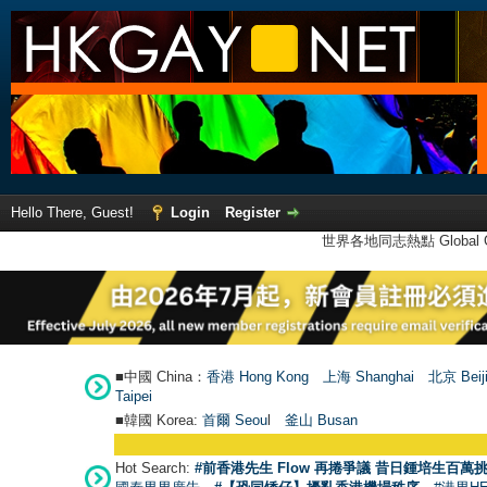
Hello There, Guest!
Login
Register
世界各地同志熱點 Global Ga
■中國 China：
香港 Hong Kong
上海 Shanghai
北京 Beij
Taipei
■韓國 Korea:
首爾 Seou
l
釜山 Busan
Hot Search:
#前香港先生 Flow 再捲爭議 昔日鍾培生百萬挑