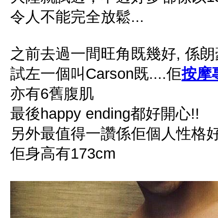
令人不能完全放鬆...
之前去過一間旺角既幾好, 係朗豪
試左一個叫Carson既....佢
按摩
亦有6舊腹肌
最後happy ending都好開心!!
另外最值得一讚係佢個人性格好幽默...sen
佢身高有173cm