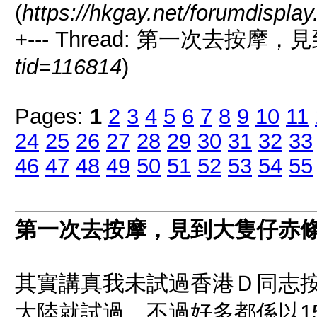
(
https://hkgay.net/forumdispla
+--- Thread: 第一次去按摩
tid=116814
)
Pages:
1
2
3
4
5
6
7
8
9
10
11
24
25
26
27
28
29
30
31
32
33
46
47
48
49
50
51
52
53
54
55
第一次去按摩，見到大隻仔赤
其實講真我未試過香港Ｄ同志按摩
大陸就試過，不過好多都係以1