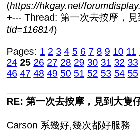
(
https://hkgay.net/forumdispla
+--- Thread: 第一次去按摩
tid=116814
)
Pages:
1
2
3
4
5
6
7
8
9
10
11
24
25
26
27
28
29
30
31
32
33
46
47
48
49
50
51
52
53
54
55
RE: 第一次去按摩，見到大隻
Carson 系幾好,幾次都好服務