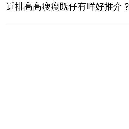
近排高高瘦瘦既仔有咩好推介