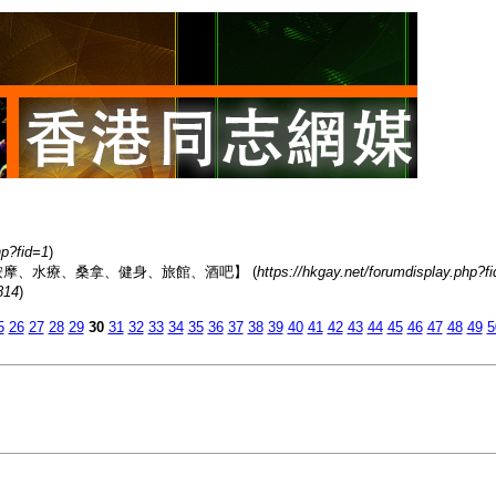
hp?fid=1
)
香港男同志熱點【按摩、水療、桑拿、健身、旅館、酒吧】 (
https://hkgay.net/forumdisplay.php?f
814
)
5
26
27
28
29
30
31
32
33
34
35
36
37
38
39
40
41
42
43
44
45
46
47
48
49
5