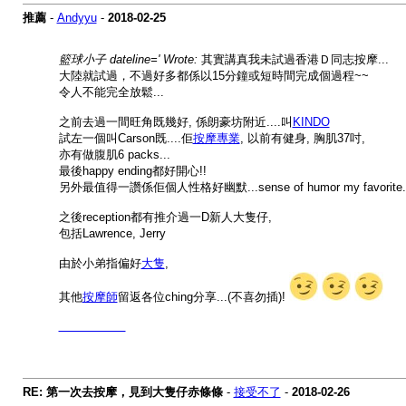
推薦
-
Andyyu
-
2018-02-25
籃球小子 dateline=' Wrote:
其實講真我未試過香港Ｄ同志按摩...
大陸就試過，不過好多都係以15分鐘或短時間完成個過程~~
令人不能完全放鬆...
之前去過一間旺角既幾好, 係朗豪坊附近....叫
KINDO
試左一個叫Carson既....佢
按摩專業
, 以前有健身, 胸肌37吋,
亦有做腹肌6 packs...
最後happy ending都好開心!!
另外最值得一讚係佢個人性格好幽默...sense of humor my favorite
之後reception都有推介過一D新人大隻仔,
包括Lawrence, Jerry
由於小弟指偏好
大隻
,
其他
按摩師
留返各位ching分享...(不喜勿插)!
kindohk.com
RE: 第一次去按摩，見到大隻仔赤條條
-
接受不了
-
2018-02-26