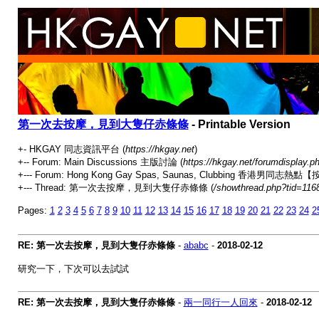
第一次去按摩，見到大隻仔赤條條
- Printable Version
+- HKGAY 同志資訊平台 (
https://hkgay.net
)
+-- Forum: Main Discussions 主版討論 (
https://hkgay.net/forumdisplay.p
+--- Forum: Hong Kong Gay Spas, Saunas, Clubbing 
+--- Thread: 第一次去按摩，見到大隻仔赤條條 (
/showthread.php?tid=116
Pages:
1
2
3
4
5
6
7
8
9
10
11
12
13
14
15
16
17
18
19
20
21
22
23
24
2
RE: 第一次去按摩，見到大隻仔赤條條
-
ababc
-
2018-02-12
研究一下，下次可以去試試
RE: 第一次去按摩，見到大隻仔赤條條
-
兩一同行一人回來
-
2018-02-12