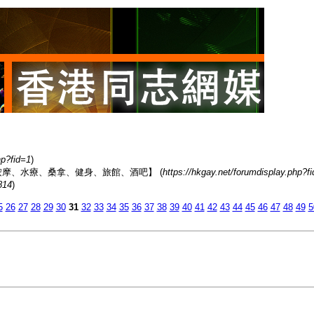
hp?fid=1
)
香港男同志熱點【按摩、水療、桑拿、健身、旅館、酒吧】 (
https://hkgay.net/forumdisplay.php?f
814
)
5
26
27
28
29
30
31
32
33
34
35
36
37
38
39
40
41
42
43
44
45
46
47
48
49
5