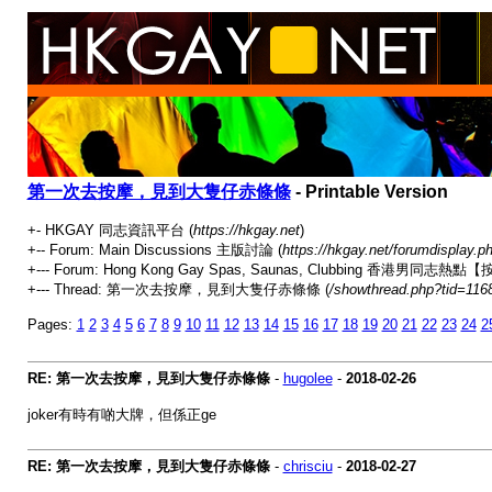
第一次去按摩，見到大隻仔赤條條
- Printable Version
+- HKGAY 同志資訊平台 (
https://hkgay.net
)
+-- Forum: Main Discussions 主版討論 (
https://hkgay.net/forumdisplay.p
+--- Forum: Hong Kong Gay Spas, Saunas, Clubbing 
+--- Thread: 第一次去按摩，見到大隻仔赤條條 (
/showthread.php?tid=116
Pages:
1
2
3
4
5
6
7
8
9
10
11
12
13
14
15
16
17
18
19
20
21
22
23
24
2
RE: 第一次去按摩，見到大隻仔赤條條
-
hugolee
-
2018-02-26
joker有時有啲大牌，但係正ge
RE: 第一次去按摩，見到大隻仔赤條條
-
chrisciu
-
2018-02-27