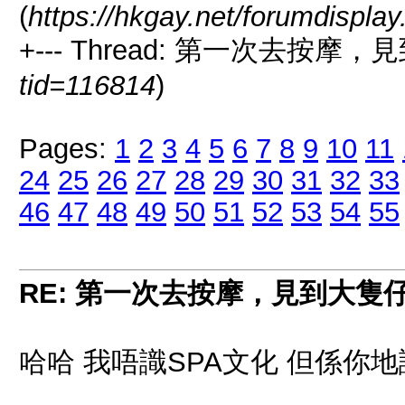
(
https://hkgay.net/forumdispla
+--- Thread: 第一次去按摩
tid=116814
)
Pages:
1
2
3
4
5
6
7
8
9
10
11
24
25
26
27
28
29
30
31
32
33
46
47
48
49
50
51
52
53
54
55
RE: 第一次去按摩，見到大隻
哈哈 我唔識SPA文化 但係你