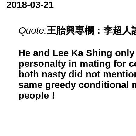
2018-03-21
Quote:
王貽興專欄：李超人
He and Lee Ka Shing only
personalty in mating for c
both nasty did not mentio
same greedy conditional 
people !