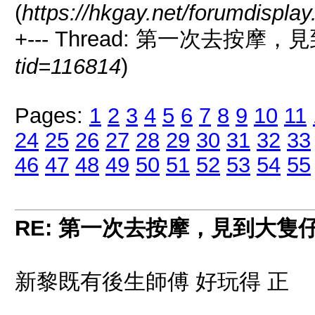
(
https://hkgay.net/forumdispla
+--- Thread: 第一次去按摩
tid=116814
)
Pages:
1
2
3
4
5
6
7
8
9
10
11
24
25
26
27
28
29
30
31
32
33
46
47
48
49
50
51
52
53
54
55
RE: 第一次去按摩，見到大隻
新黎既有後生師傅 好玩得 正