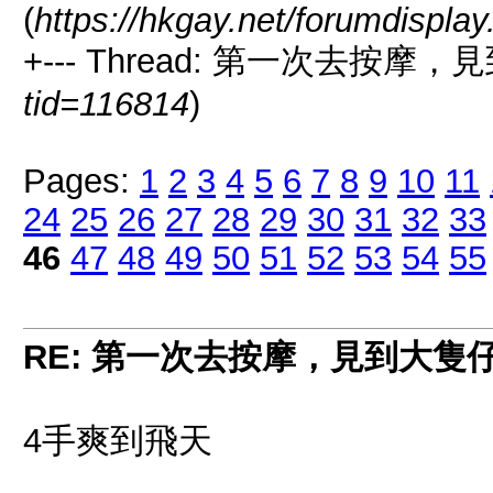
(
https://hkgay.net/forumdispla
+--- Thread: 第一次去按摩
tid=116814
)
Pages:
1
2
3
4
5
6
7
8
9
10
11
24
25
26
27
28
29
30
31
32
33
46
47
48
49
50
51
52
53
54
55
RE: 第一次去按摩，見到大隻
4手爽到飛天