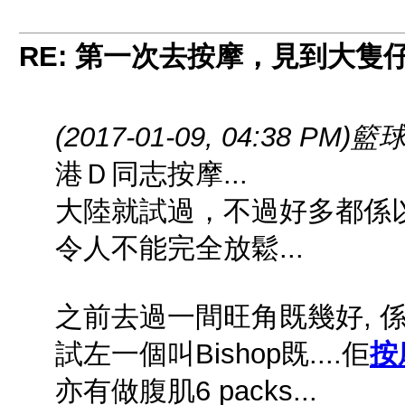
RE: 第一次去按摩，見到大隻
(2017-01-09, 04:38 PM)
籃球
港Ｄ同志按摩...
大陸就試過，不過好多都係以
令人不能完全放鬆...
之前去過一間旺角既幾好, 係朗
試左一個叫Bishop既....佢
按
亦有做腹肌6 packs...