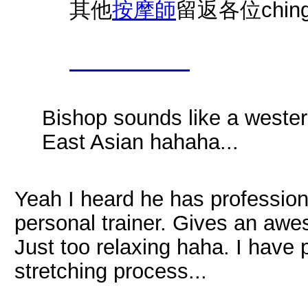
其他
按摩師
留返各位chin
kindohk.com
Bishop sounds like a wester
East Asian hahaha...
Yeah I heard he has profession
personal trainer. Gives an awes
Just too relaxing haha. I have
stretching process...