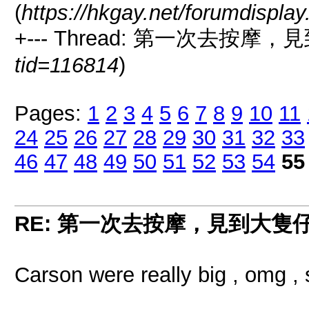
(
https://hkgay.net/forumdispla
+--- Thread: 第一次去按摩
tid=116814
)
Pages:
1
2
3
4
5
6
7
8
9
10
11
24
25
26
27
28
29
30
31
32
33
46
47
48
49
50
51
52
53
54
55
RE: 第一次去按摩，見到大隻
Carson were really big , omg , 