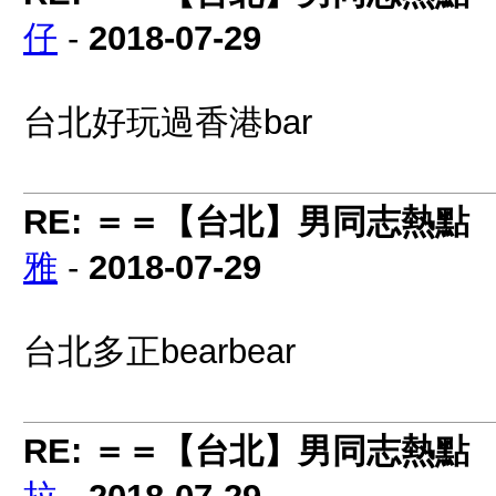
仔
-
2018-07-29
台北好玩過香港bar
RE: ＝＝【台北】男同志熱點 【Ta
雅
-
2018-07-29
台北多正bearbear
RE: ＝＝【台北】男同志熱點 【Ta