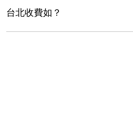
台北收費如？