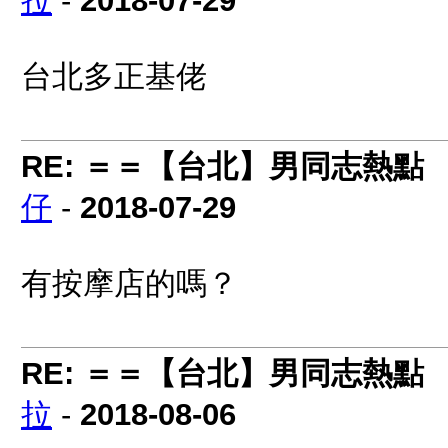
拉
-
2018-07-29
台北多正基佬
RE: ＝＝【台北】男同志熱點 【Ta
仔
-
2018-07-29
有按摩店的嗎？
RE: ＝＝【台北】男同志熱點 【Ta
拉
-
2018-08-06