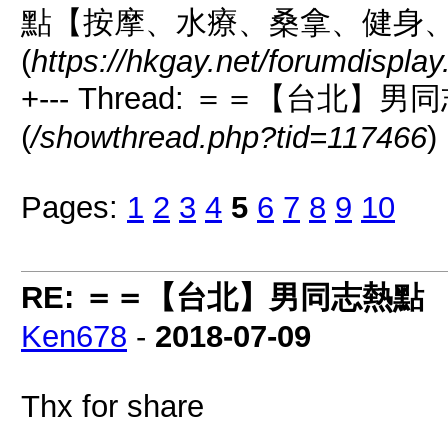
點【按摩、水療、桑拿、健身
(
https://hkgay.net/forumdispla
+--- Thread: ＝＝【台北】男同
(
/showthread.php?tid=117466
)
Pages:
1
2
3
4
5
6
7
8
9
10
RE: ＝＝【台北】男同志熱點 【Ta
Ken678
-
2018-07-09
Thx for share