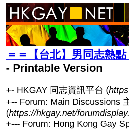
＝＝【台北】男同志熱點 【Ta
- Printable Version
+- HKGAY 同志資訊平台 (
https
+-- Forum: Main Discussio
(
https://hkgay.net/forumdisplay
+--- Forum: Hong Kong Gay