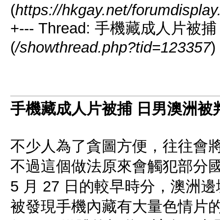
(
https://hkgay.net/forumdispla
+--- Thread: 手機藏成人
(
/showthread.php?tid=123357
)
手機藏成人片被捕 日男澳洲被
不少人為了貪圖方便，往往會
不過這個做法原來會觸犯部分
5 月 27 日的較早時分，澳洲
被發現手機內藏有大量色情片的