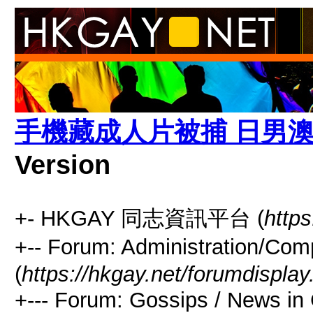
手機藏成人片被捕 日男
Version
+- HKGAY 同志資訊平台 (
https
+-- Forum: Administrati
(
https://hkgay.net/forumdisplay
+--- Forum: Gossips / Ne