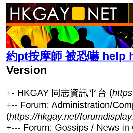
約pt按摩師 被恐嚇 help he
Version
+- HKGAY 同志資訊平台 (
https
+-- Forum: Administrati
(
https://hkgay.net/forumdisplay
+--- Forum: Gossips / Ne