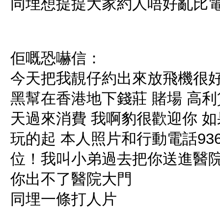
同埋想提提大家約人唔好亂比電話號碼
佢嘅恐嚇信：
今天把我靚仔約出來放飛機很
黑幫在香港地下錢莊 賭場 高
天過來消費 我啊豹很歡迎你 
玩的起 本人照片和行動電話93
位！我叫小弟過去把你送進醫院
你出不了醫院大門
同埋一條打人片