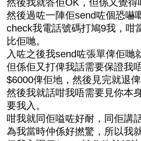
然後我就答佢OK，但係又覺得
然後過咗一陣佢send咗個恐嚇嘅
check我電話號碼打鳩9我，咁當
比佢哋。
入咗之後我send咗張單俾佢
但係佢又打俾我話需要保證我唔
$6000俾佢地，然後見完就退
然後我就話咁我唔需要見你本身
要我入。
咁我就同佢嗌咗好耐，同佢講話我
為我當時仲係好撚驚，所以我就入