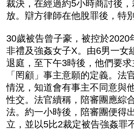
裁決，在經過約5小時商討後
放。辯方律師在他脫罪後，特
30歲被告曾子豪，被控於202
非禮及強姦女子X。由6男一女
退庭，至下午3時後，他們要
「罔顧」事主意願的定義。法
情況，知道會有事主不同意與
性交。法官續稱，陪審團應綜
法。約一小時後，陪審團便得
立，並以5比2裁定被告強姦罪