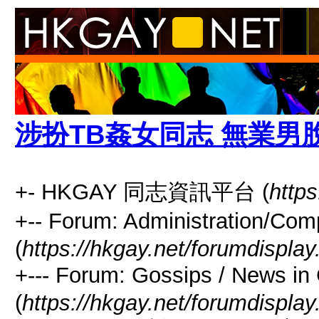
涉扮TB姦女同志 無業男
+- HKGAY 同志資訊平台 (
https
+-- Forum: Administrati
(
https://hkgay.net/forumdisplay
+--- Forum: Gossips / Ne
(
https://hkgay.net/forumdispla