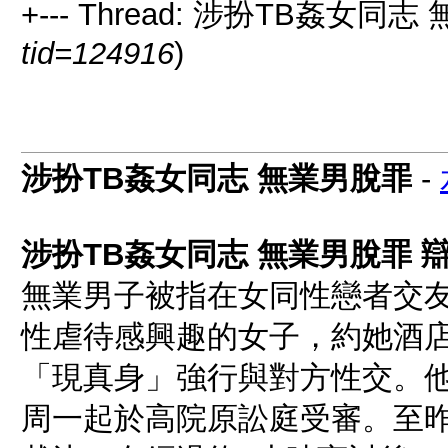
+--- Thread: 涉扮TB姦女同志
tid=124916
)
涉扮TB姦女同志 無業男脫罪
-
涉扮TB姦女同志 無業男脫罪
無業男子被指在女同性戀者交友
性虐待感興趣的女子，約她酒店
「現真身」強行與對方性交。
周一起於高院原訟庭受審。至