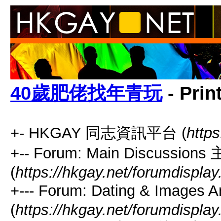
40歲肥佬找年青玩
- Prin
+- HKGAY 同志資訊平台 (
https
+-- Forum: Main Discussio
(
https://hkgay.net/forumdisplay
+--- Forum: Dating & I
(
https://hkgay.net/forumdispla