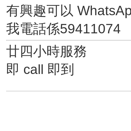
有興趣可以 WhatsA
我電話係59411074
廿四小時服務
即 call 即到