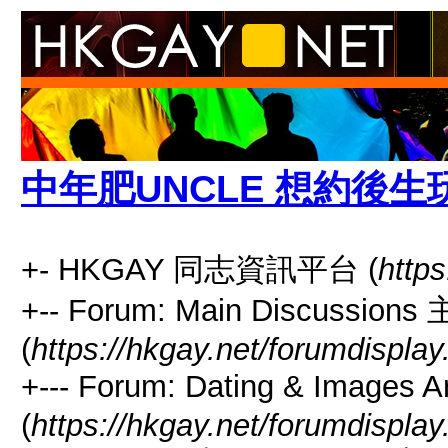
中年肥UNCLE 想約後生
+- HKGAY 同志資訊平台 (
https
+-- Forum: Main Discussio
(
https://hkgay.net/forumdisplay
+--- Forum: Dating & I
(
https://hkgay.net/forumdispla