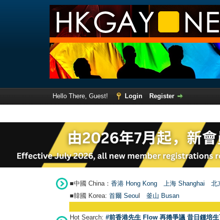
Hello There, Guest!
Login
Register
■中國 China：
香港 Hong Kong
上海 Shanghai
北京
■韓國 Korea:
首爾 Seou
l
釜山 Busan
Hot Search:
#前香港先生 Flow 再捲爭議 昔日鍾培生