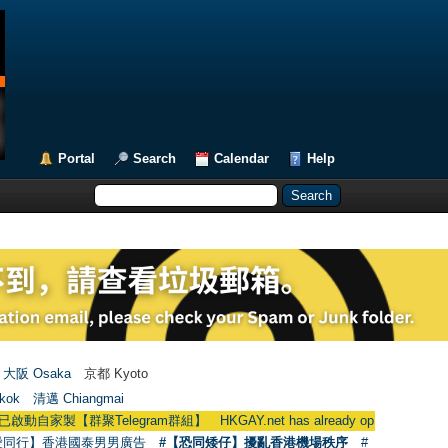
Portal
Search
Calendar
Help
大阪 Osaka
京都 Kyoto
kok
清邁 Chiangmai
家製【群聚Telegram群組】 HKGAY.net has already opened a home-made 
愛同行】香港國泰男男廣告
#【恐同矮仔】擾亂香港機場秩序
#