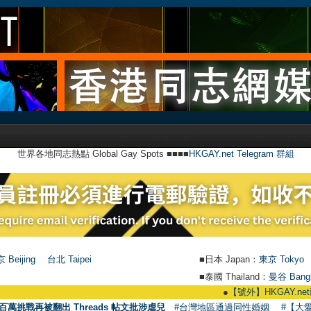
世界各地同志熱點 Global Gay Spots ■■■■
HKGAY.net Telegram 群組
 Beijing
台北 Taipei
■日本 Japan：
東京 Tokyo
■泰國 Thailand：
曼谷 Bang
●
【號外】HKGAY.net已啟動自
百萬挑戰再被翻出 Threads 帖文批涉虐兒
#台灣地區通過同性婚姻
#【大