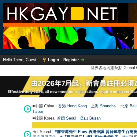
Hello There, Guest!
Login
Register
世界各地同志熱點 Global Ga
■中國 China：
香港 Hong Kong
上海 Shanghai
北京 Beij
Taipei
■韓國 Korea:
首爾 Seou
l
釜山 Busan
Hot Search:
#前香港先生 Flow 再捲爭議 昔日鍾培生百萬挑