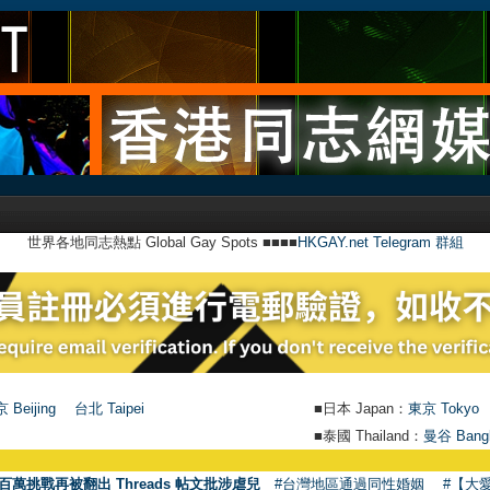
世界各地同志熱點 Global Gay Spots ■■■■
HKGAY.net Telegram 群組
 Beijing
台北 Taipei
■日本 Japan：
東京 Tokyo
■泰國 Thailand：
曼谷 Bang
百萬挑戰再被翻出 Threads 帖文批涉虐兒
#台灣地區通過同性婚姻
#【大