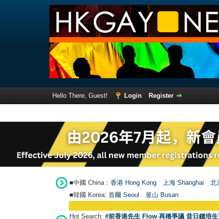
Hello There, Guest!
Login
Register
■中國 China：
香港 Hong Kong
上海 Shanghai
北京
■韓國 Korea:
首爾 Seou
l
釜山 Busan
Hot Search:
#前香港先生 Flow 再捲爭議 昔日鍾培生