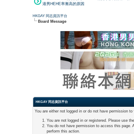
港男HEHE率漸高的原因
HKGAY 同志資訊平台
Board Message
HKGAY 同志資訊平台
You are either not logged in or do not have permission to
You are not logged in or registered. Please use the
You do not have permission to access this page. A
perform this action.