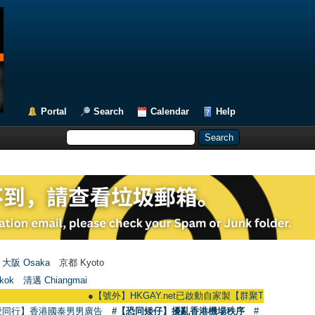
Portal
Search
Calendar
Help
大阪 Osaka
京都 Kyoto
kok
清邁 Chiangmai
●
【號外】HKGAY.net已啟動自家製【群聚Telegram群組】 HKGAY.net
愛同行】香港國泰男男廣告
#【恐同矮仔】擾亂香港機場秩序
#