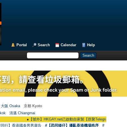
Portal
Search
Calendar
Help
大阪 Osaka
京都 Kyoto
kok
清邁 Chiangmai
●
【號外】HKGAY.net已啟動自家製【群聚Telegram群組】 HKGAY.net ha
愛同行】香港國泰男男廣告
#【恐同矮仔】擾亂香港機場秩序
#