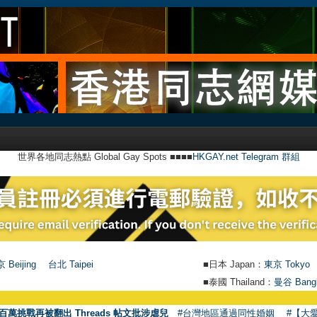
世界各地同志熱點 Global Gay Spots ■■■■
HKGAY.net Telegram 群組
 Beijing
台北 Taipei
■日本 Japan：
東京 Tokyo
■泰國 Thailand：
曼谷 Bang
百萬挑戰再被翻出 Threads 帖文批涉虐兒
#台灣地區通過同性婚姻
#【大