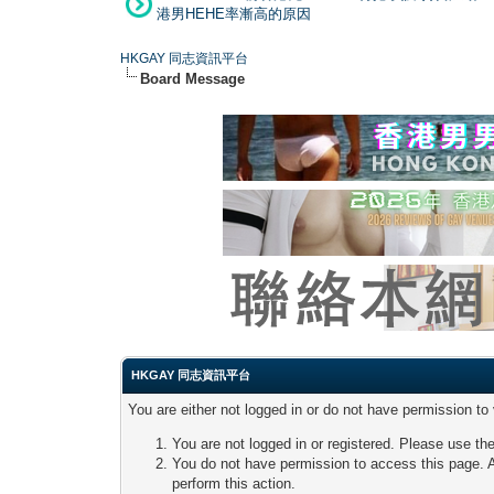
港男HEHE率漸高的原因
HKGAY 同志資訊平台
Board Message
HKGAY 同志資訊平台
You are either not logged in or do not have permission to
You are not logged in or registered. Please use the
You do not have permission to access this page. A
perform this action.