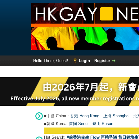
Hello There, Guest!
Login
Register
■中國 China：
香港 Hong Kong
上海 Shanghai
北京
■韓國 Korea:
首爾 Seou
l
釜山 Busan
Hot Search:
#前香港先生 Flow 再捲爭議 昔日鍾培生